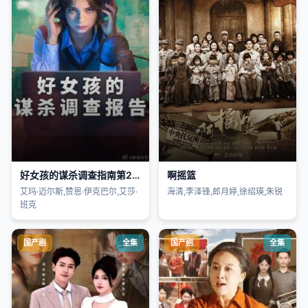
好女孩的谋杀调查指南第2季
啊摇篮
艾玛·迈尔斯,赞恩·伊克巴尔,艾莎·
海清,李泽锋,郎月婷,徐绍瑛,朱锐
班克
国产剧
全集
国产剧
全集