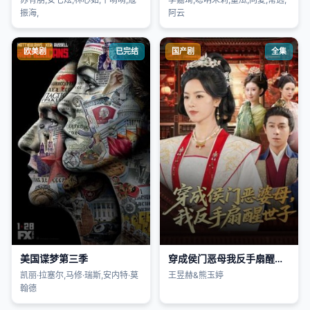
振海,
阿云
欧美剧
已完结
国产剧
全集
美国谍梦第三季
穿成侯门恶母我反手扇醒世子
凯丽·拉塞尔,马修·瑞斯,安内特·莫
王昱赫&熊玉婷
翰德