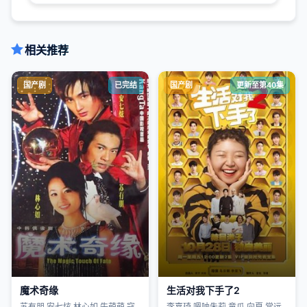
相关推荐
国产剧
已完结
国产剧
更新至第40集
魔术奇缘
生活对我下手了2
苏有朋,安七炫,林心如,牛萌萌,寇
李嘉琦,嗯呐朱莉,童瓜,向夏,常远,