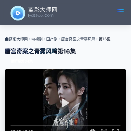
蓝影大师网
电视剧
国产剧
唐宫奇案之青雾风鸣
第16集
唐宫奇案之青雾风鸣
第16集
更新至第34集