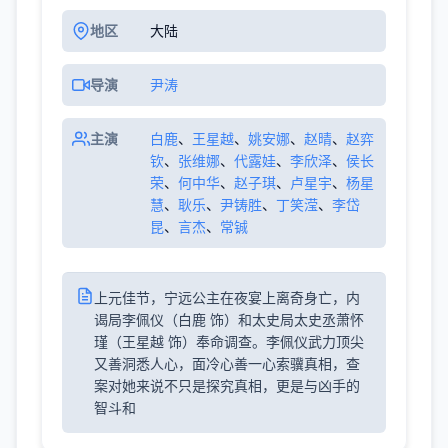
地区
大陆
导演
尹涛
主演
白鹿
、
王星越
、
姚安娜
、
赵晴
、
赵弈
钦
、
张维娜
、
代露娃
、
李欣泽
、
侯长
荣
、
何中华
、
赵子琪
、
卢星宇
、
杨星
慧
、
耿乐
、
尹铸胜
、
丁笑滢
、
李岱
昆
、
言杰
、
常铖
上元佳节，宁远公主在夜宴上离奇身亡，内
谒局李佩仪（白鹿 饰）和太史局太史丞萧怀
瑾（王星越 饰）奉命调查。李佩仪武力顶尖
又善洞悉人心，面冷心善一心索骥真相，查
案对她来说不只是探究真相，更是与凶手的
智斗和