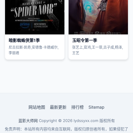
暗影蜘蛛侠第1季
玉昭令第一季
尼古拉斯·凯奇,安德鲁·卡德威尔,
张艺上,官鸿,王一菲,古子成,杨泽,
李丽君
王艺
网站地图
最新更新
排行榜
Sitemap
蓝影大师网
Copyright © 2026
lydssyxx.com
版权所有
免责声明：本站所有内容均来自互联网，版权归原创者所有，如果侵犯了