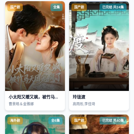
国产剧
全集
国产剧
已完结 共24集
小太阳又暖又飒，被竹马天团宠疯了
玲珑渡
曹景皓＆金雅娜
高雨彤,李佳琦
海外剧
全6集
国产剧
已完结 共40集