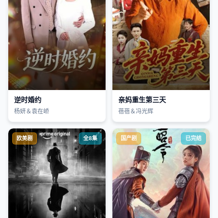
逆时婚约
亲妈重生第三天
杨妍＆袁在峤
蓓蓓＆冯光辉
欧美剧
全8集
国产剧
已完结