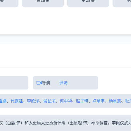
7集
第28集
第29集
第
导演
尹涛
维娜
、
代露娃
、
李欣泽
、
侯长荣
、
何中华
、
赵子琪
、
卢星宇
、
杨星慧
、
耿
仪（白鹿 饰）和太史局太史丞萧怀瑾（王星越 饰）奉命调查。李佩仪武