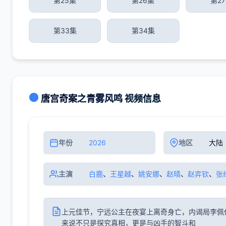
第25集
第26集
第2
第33集
第34集
唐宫奇案之青雾风鸣 视频信息
年份
2026
地区
大陆
主演
白鹿
、
王星越
、
姚安娜
、
赵晴
、
赵弈钦
、
张
上元佳节，宁远公主在夜宴上离奇身亡，内谒局李佩
来说不只是探究真相，更是与凶手的智斗和