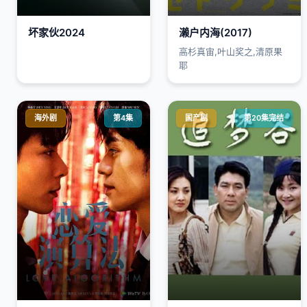
坏家伙2024
濑户内海(2017)
高杉真宙,叶山奖之,清原果
耶
海外剧
第4集
国产剧
第20集完结