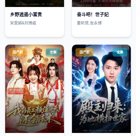
乡野逍遥小富贵
奋斗吧！世子妃
宋雯娟&刘博威
董昕赟,张永博
国产剧
全集
国产剧
全集