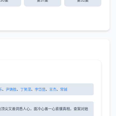
30集
第31集
第32集
乐
、
尹铸胜
、
丁笑滢
、
李岱昆
、
言杰
、
常铖
力顶尖又善洞悉人心，面冷心善一心索骥真相，查案对她