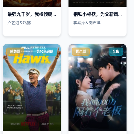
最强九千岁，我权倾朝野
钢铁小棉袄，为父斩风霜
卢艺煊＆路露
李易泽＆刘君洋
欧美剧
第10集完结
国产剧
全集