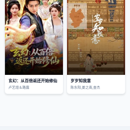
玄幻：从百倍返还开始修仙
岁岁知我意
卢艺煊＆路露
陈东阳,姜之南,查杰