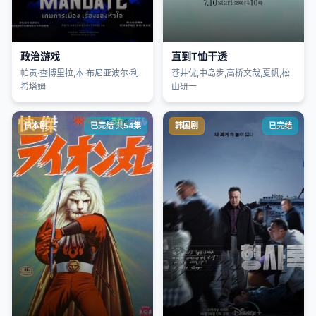
政治游戏
直到T恤干透
帕贡·查博里拉,本·布尼亚波尔·利
苍井优,中岛步,高桥文哉,夏帆,松
希塔姆
山研一
日本剧
已完结 共54集
韩国剧
已完结