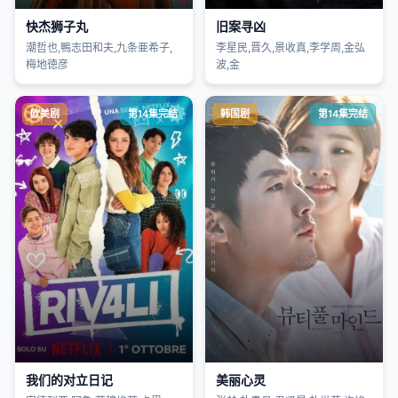
快杰狮子丸
旧案寻凶
潮哲也,鴨志田和夫,九条亜希子,
李星民,晋久,景收真,李学周,金弘
梅地徳彦
波,金
欧美剧
第14集完结
韩国剧
第14集完结
我们的对立日记
美丽心灵