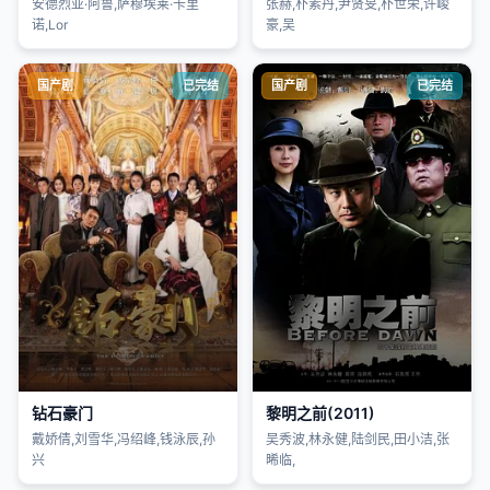
安德烈亚·阿鲁,萨穆埃莱·卡里
张赫,朴素丹,尹贤旻,朴世荣,许峻
诺,Lor
豪,吴
国产剧
已完结
国产剧
已完结
钻石豪门
黎明之前(2011)
戴娇倩,刘雪华,冯绍峰,钱泳辰,孙
吴秀波,林永健,陆剑民,田小洁,张
兴
晞临,