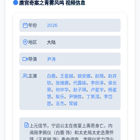
唐宫奇案之青雾风鸣 视频信息
年份
2026
地区
大陆
导演
尹涛
主演
白鹿
、
王星越
、
姚安娜
、
赵晴
、
赵弈
钦
、
张维娜
、
代露娃
、
李欣泽
、
侯长
荣
、
何中华
、
赵子琪
、
卢星宇
、
杨星
慧
、
耿乐
、
尹铸胜
、
丁笑滢
、
李岱
昆
、
言杰
、
常铖
上元佳节，宁远公主在夜宴上离奇身亡，内
谒局李佩仪（白鹿 饰）和太史局太史丞萧怀
瑾（王星越 饰）奉命调查。李佩仪武力顶尖