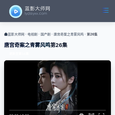
蓝影大师网
电视剧
国产剧
唐宫奇案之青雾风鸣
第26集
唐宫奇案之青雾风鸣
第26集
更新至第34集