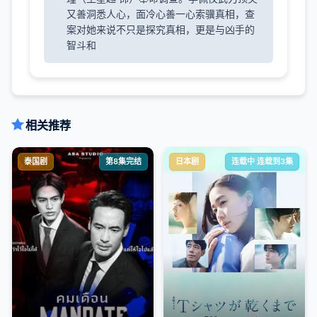
又善洞悉人心，面冷心善一心索骥真相，查
案对她来说不只是探究真相，更是与凶手的
智斗和
相关推荐
泰国剧
第8集完结
日本剧
连载中 连载到3集