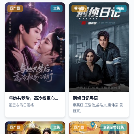
国产剧
全集
香港剧
完结
与她共梦后，高冷权臣心动了
刑侦日记粤语
蒙恩＆乌日丽格
惠英红,王浩信,姜皓文,袁伟豪,黄
智雯,
国产剧
全集
国产剧
更新至第38集