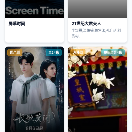
屏幕时间
21世纪大君夫人
李知恩,边佑锡,鲁常泫,孔升延,刘
秀彬,
国产剧
全24集
海外剧
更新至第4集