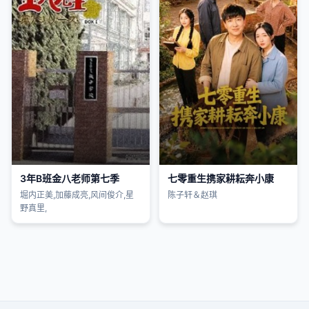
3年B班金八老师第七季
七零重生携家耕耘奔小康
堀内正美,加藤成亮,风间俊介,星
陈子轩＆赵琪
野真里,