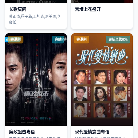
长歌莫问
宫墙上花盛开
蔡正杰,杨子菲,王坤炎,刘美辰,李
会长,
香港剧
完结
香港剧
更新至第9集
廉政狙击粤语
现代爱情恋曲粤语