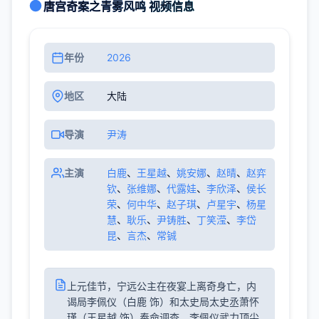
唐宫奇案之青雾风鸣 视频信息
年份
2026
地区
大陆
导演
尹涛
主演
白鹿
、
王星越
、
姚安娜
、
赵晴
、
赵弈
钦
、
张维娜
、
代露娃
、
李欣泽
、
侯长
荣
、
何中华
、
赵子琪
、
卢星宇
、
杨星
慧
、
耿乐
、
尹铸胜
、
丁笑滢
、
李岱
昆
、
言杰
、
常铖
上元佳节，宁远公主在夜宴上离奇身亡，内
谒局李佩仪（白鹿 饰）和太史局太史丞萧怀
瑾（王星越 饰）奉命调查。李佩仪武力顶尖