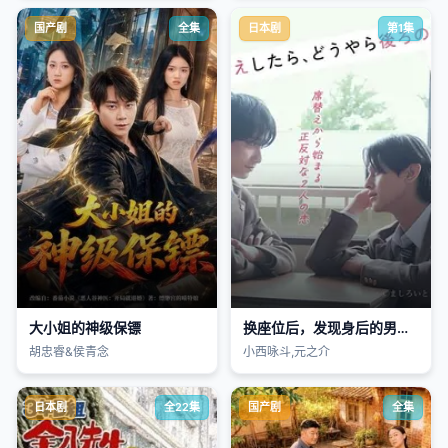
国产剧
全集
日本剧
第1集
大小姐的神级保镖
换座位后，发现身后的男生好像喜欢我
胡忠睿&侯青念
小西咏斗,元之介
日本剧
全22集
国产剧
全集