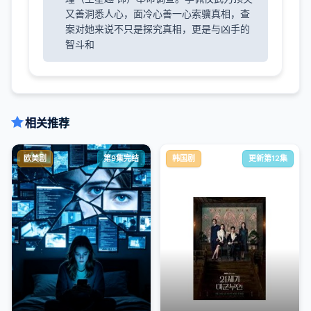
又善洞悉人心，面冷心善一心索骥真相，查
案对她来说不只是探究真相，更是与凶手的
智斗和
相关推荐
欧美剧
第9集完结
韩国剧
更新第12集