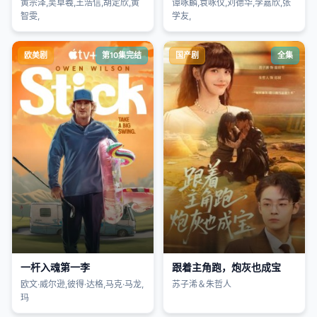
黄宗泽,吴卓羲,王浩信,胡定欣,黄
谭咏麟,袁咏仪,刘德华,李嘉欣,张
智雯,
学友,
欧美剧
第10集完结
国产剧
全集
一杆入魂第一李
跟着主角跑，炮灰也成宝
欧文·威尔逊,彼得·达格,马克·马龙,
苏子浠＆朱哲人
玛