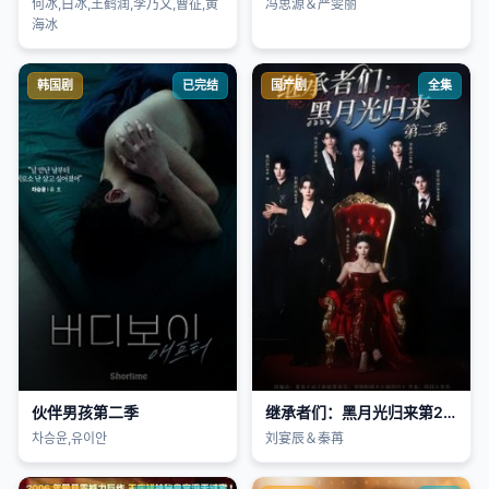
何冰,白冰,王鹤润,李乃文,曹征,黄
冯思源＆严雯丽
海冰
韩国剧
已完结
国产剧
全集
伙伴男孩第二季
继承者们：黑月光归来第2季
차승윤,유이안
刘宴辰＆秦苒