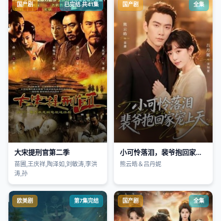
国产剧
已完结 共41集
国产剧
全集
大宋提刑官第二季
小可怜落泪，裴爷抱回家宠上天
苗圃,王庆祥,陶泽如,刘敏涛,李洪
熊云皓＆吕丹妮
涛,孙
欧美剧
第7集完结
国产剧
全集