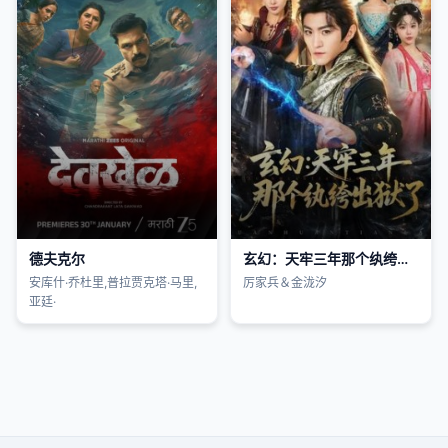
德夫克尔
玄幻：天牢三年那个纨绔出狱了
安库什·乔杜里,普拉贾克塔·马里,
厉家兵＆金泷汐
亚廷·