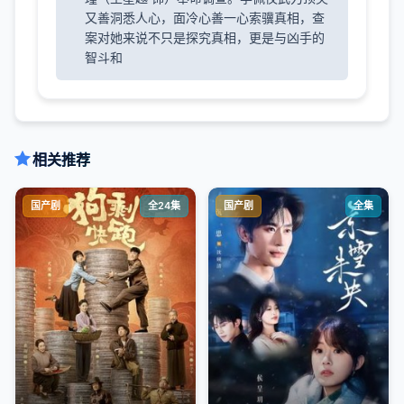
又善洞悉人心，面冷心善一心索骥真相，查
案对她来说不只是探究真相，更是与凶手的
智斗和
相关推荐
国产剧
全24集
国产剧
全集