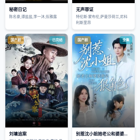
秘密日记
无声罪证
陈名豪,谭盐盐,李一沐,伍雅露
特伦斯·蒙布伦,萨曼莎荷兰,尼科
利斯里昂
国产剧
已完结
国产剧
全集
刘墉追案
别惹沈小姐她老公和婆婆都是狠角色