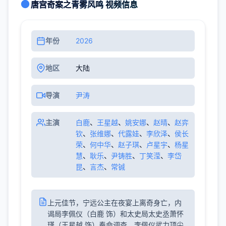
唐宫奇案之青雾风鸣 视频信息
年份
2026
地区
大陆
导演
尹涛
主演
白鹿
、
王星越
、
姚安娜
、
赵晴
、
赵弈
钦
、
张维娜
、
代露娃
、
李欣泽
、
侯长
荣
、
何中华
、
赵子琪
、
卢星宇
、
杨星
慧
、
耿乐
、
尹铸胜
、
丁笑滢
、
李岱
昆
、
言杰
、
常铖
上元佳节，宁远公主在夜宴上离奇身亡，内
谒局李佩仪（白鹿 饰）和太史局太史丞萧怀
瑾（王星越 饰）奉命调查。李佩仪武力顶尖