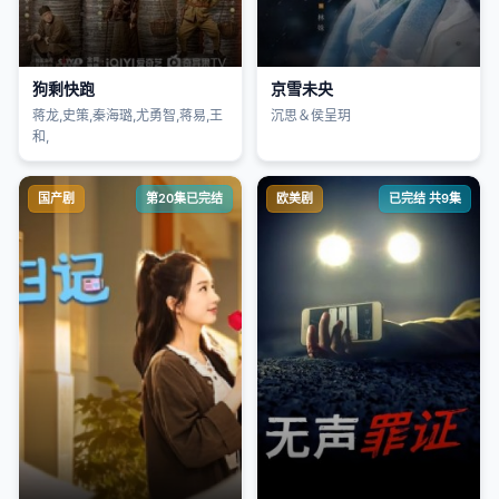
狗剩快跑
京雪未央
蒋龙,史策,秦海璐,尤勇智,蒋易,王
沉思＆侯呈玥
和,
国产剧
第20集已完结
欧美剧
已完结 共9集