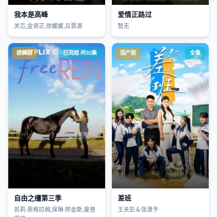
我本是高峰
爱情正路过
关芯,金贤正,徐媛媛,吕晋源
暂无
欧美剧
已完结 共10集
国产剧
全集
自由之缰第三季
差班
凯莉·英格拉姆,席琳·邦金斯,曼普
王关彭＆张潇予