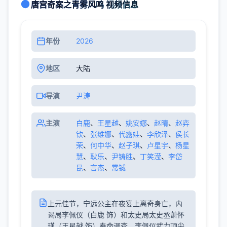
唐宫奇案之青雾风鸣 视频信息
年份
2026
地区
大陆
导演
尹涛
主演
白鹿
、
王星越
、
姚安娜
、
赵晴
、
赵弈
钦
、
张维娜
、
代露娃
、
李欣泽
、
侯长
荣
、
何中华
、
赵子琪
、
卢星宇
、
杨星
慧
、
耿乐
、
尹铸胜
、
丁笑滢
、
李岱
昆
、
言杰
、
常铖
上元佳节，宁远公主在夜宴上离奇身亡，内
谒局李佩仪（白鹿 饰）和太史局太史丞萧怀
瑾（王星越 饰）奉命调查。李佩仪武力顶尖