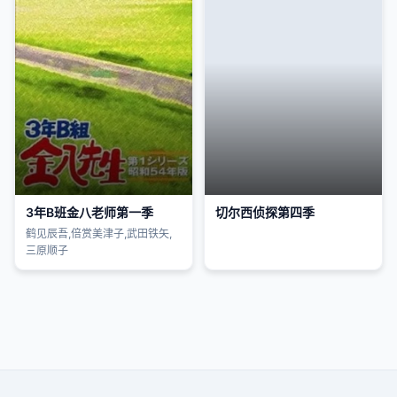
3年B班金八老师第一季
切尔西侦探第四季
鹤见辰吾,倍赏美津子,武田铁矢,
三原顺子