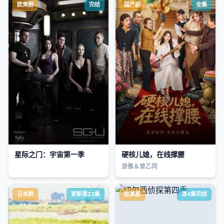
欧美剧
完结
国产剧
全集
星际之门：宇宙第一季
硬核儿媳，在线撑腰
游雅＆曾乙同
日本剧
更新第23集
欧美剧
第4集完结