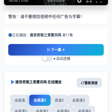
00:00
/
0:00
警告：请不要相信视频中任何广告与字幕！
正在播放：
唐宫奇案之青雾风鸣
第17集
下一集
自动连播
唐宫奇案之青雾风鸣 在线播放
重新测速
全高清
全高清2
高清2
全高清3
全高清5
全高清7
全高清8
全高清9