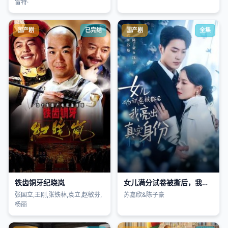
雷特·
国产剧
已完结
国产剧
全集
铁齿铜牙纪晓岚
女儿满分试卷被撕后，我亮出真实身份
张国立,王刚,张铁林,袁立,赵敏芬,
苏嘉欣&陈子豪
杨丽