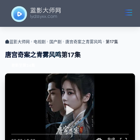
蓝影大师网
电视剧
国产剧
唐宫奇案之青雾风鸣
第17集
唐宫奇案之青雾风鸣
第17集
更新至第34集