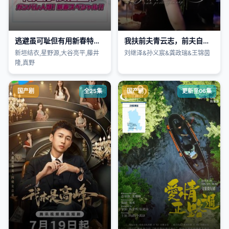
逃避虽可耻但有用新春特别篇
我扶前夫青云志，前夫自夸有本事
新垣结衣,星野源,大谷亮平,藤井
刘继泽&孙义宸&龚政瑞&王锦茵
隆,真野
国产剧
全25集
国产剧
更新至06集