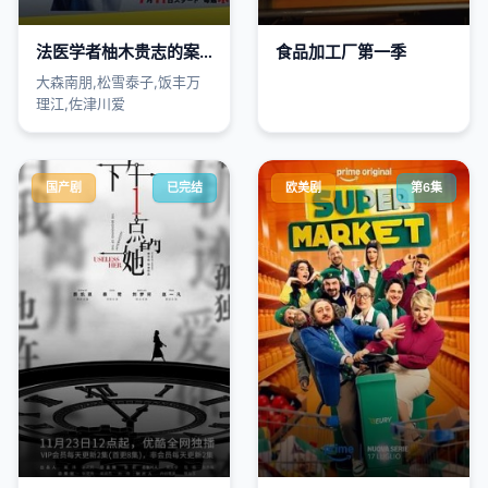
法医学者柚木贵志的案件
食品加工厂第一季
大森南朋,松雪泰子,饭丰万
理江,佐津川爱
国产剧
已完结
欧美剧
第6集