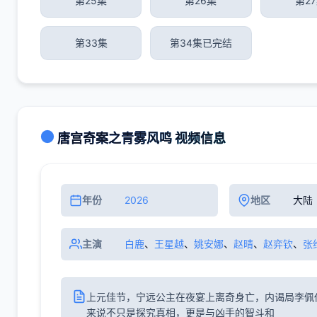
第25集
第26集
第2
第33集
第34集已完结
唐宫奇案之青雾风鸣 视频信息
年份
2026
地区
大陆
主演
白鹿
、
王星越
、
姚安娜
、
赵晴
、
赵弈钦
、
张
上元佳节，宁远公主在夜宴上离奇身亡，内谒局李佩
来说不只是探究真相，更是与凶手的智斗和