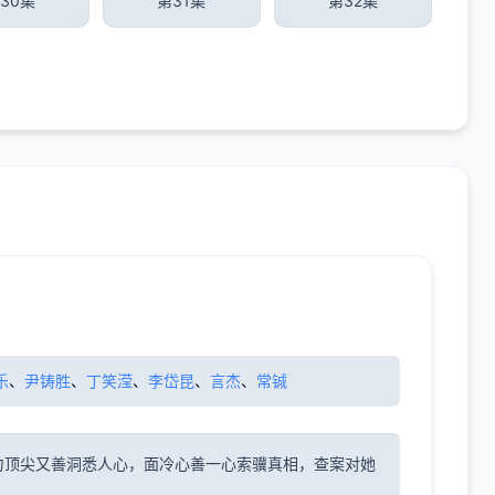
30集
第31集
第32集
乐
、
尹铸胜
、
丁笑滢
、
李岱昆
、
言杰
、
常铖
力顶尖又善洞悉人心，面冷心善一心索骥真相，查案对她