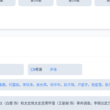
7集
第28集
第29集
第
导演
尹涛
维娜
、
代露娃
、
李欣泽
、
侯长荣
、
何中华
、
赵子琪
、
卢星宇
、
杨星慧
、
耿
仪（白鹿 饰）和太史局太史丞萧怀瑾（王星越 饰）奉命调查。李佩仪武