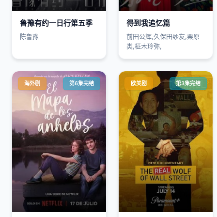
鲁豫有约一日行第五季
得到我追忆篇
陈鲁豫
前田公辉,久保田纱友,栗原
类,柾木玲弥,
海外剧
第6集完结
欧美剧
第3集完结