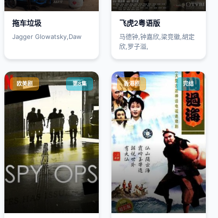
拖车垃圾
飞虎2粤语版
Jagger Glowatsky,Daw
马德钟,钟嘉欣,梁竞徽,胡定
欣,罗子溢,
欧美剧
第8集
香港剧
完结