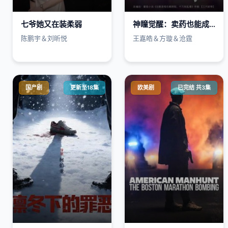
七爷她又在装柔弱
神瞳觉醒：卖药也能成大佬
陈鹏宇＆刘昕悦
王嘉皓＆方璇＆沧霆
国产剧
更新至18集
欧美剧
已完结 共3集