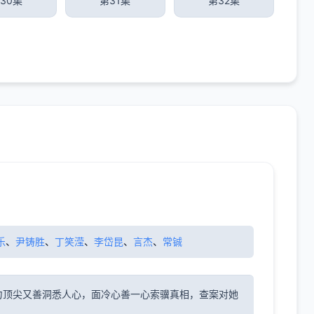
30集
第31集
第32集
乐
、
尹铸胜
、
丁笑滢
、
李岱昆
、
言杰
、
常铖
力顶尖又善洞悉人心，面冷心善一心索骥真相，查案对她