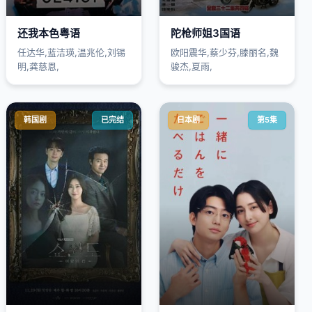
还我本色粤语
陀枪师姐3国语
任达华,蓝洁瑛,温兆伦,刘锡
欧阳震华,蔡少芬,滕丽名,魏
明,龚慈恩,
骏杰,夏雨,
韩国剧
已完结
日本剧
第5集