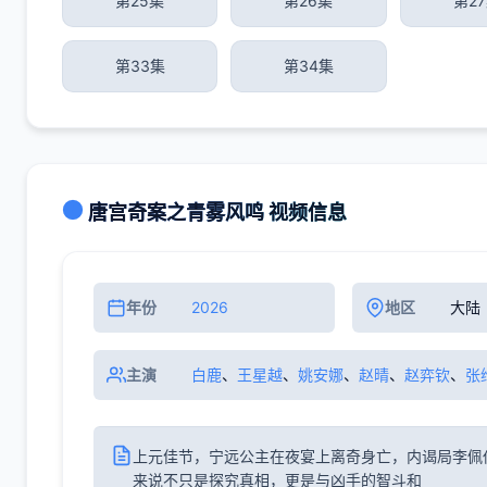
第25集
第26集
第2
第33集
第34集
唐宫奇案之青雾风鸣 视频信息
年份
2026
地区
大陆
主演
白鹿
、
王星越
、
姚安娜
、
赵晴
、
赵弈钦
、
张
上元佳节，宁远公主在夜宴上离奇身亡，内谒局李佩
来说不只是探究真相，更是与凶手的智斗和