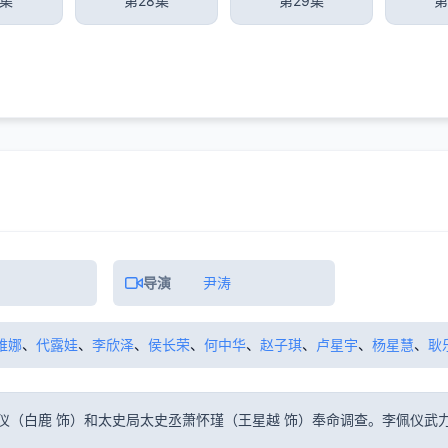
7集
第28集
第29集
第
导演
尹涛
维娜
、
代露娃
、
李欣泽
、
侯长荣
、
何中华
、
赵子琪
、
卢星宇
、
杨星慧
、
耿
仪（白鹿 饰）和太史局太史丞萧怀瑾（王星越 饰）奉命调查。李佩仪武