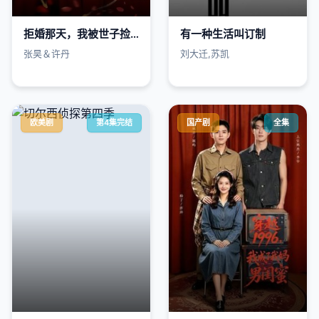
拒婚那天，我被世子捡回了家
有一种生活叫订制
张昊＆许丹
刘大迁,苏凯
欧美剧
第4集完结
国产剧
全集