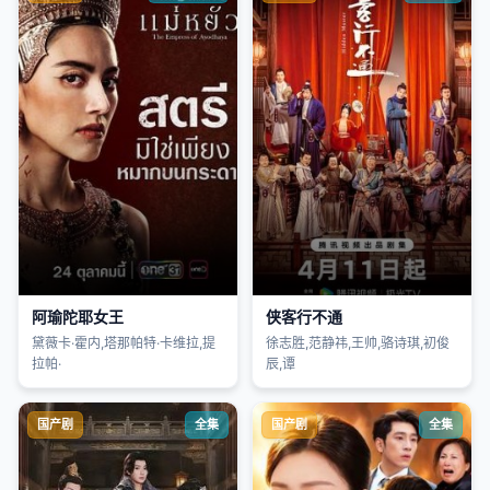
阿瑜陀耶女王
侠客行不通
黛薇卡·霍内,塔那帕特·卡维拉,提
徐志胜,范静祎,王帅,骆诗琪,初俊
拉帕·
辰,谭
国产剧
全集
国产剧
全集