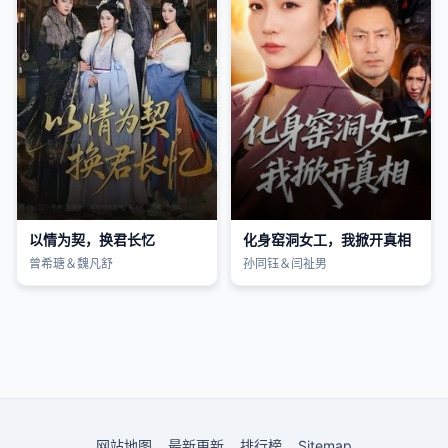
以情为契，换君长忆
化身窑洞女工，我掀开真相
曾希瑭＆魏凡舒
孙同钰＆闫祉男
网站地图
最新更新
排行榜
Sitemap