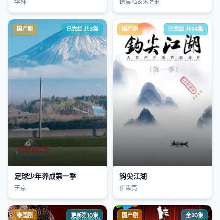
李林
徐晨皓＆朱艺莉
国产剧
已完结 共3集
国产剧
已完结 共64集
足球少年养成第一季
钩尖江湖
王京
崔秉亮
泰国剧
更新第10集
国产剧
全30集