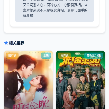
又善洞悉人心，面冷心善一心索骥真相，查
案对她来说不只是探究真相，更是与凶手的
智斗和
相关推荐
国产剧
全集
台湾剧
更新至02集