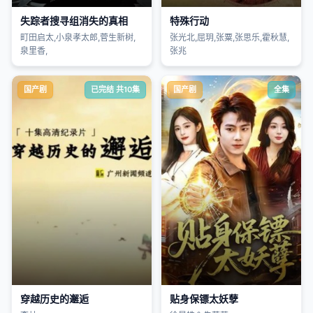
失踪者搜寻组消失的真相
特殊行动
町田启太,小泉孝太郎,菅生新树,
张光北,屈玥,张粟,张思乐,霍秋慧,
泉里香,
张兆
国产剧
已完结 共10集
国产剧
全集
穿越历史的邂逅
贴身保镖太妖孽