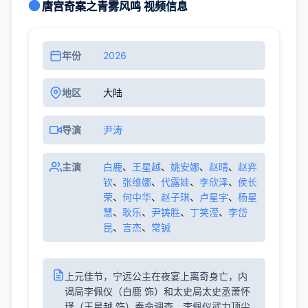
唐宫奇案之青雾风鸣 视频信息
年份
2026
地区
大陆
导演
尹涛
主演
白鹿
、
王星越
、
姚安娜
、
赵晴
、
赵弈
钦
、
张维娜
、
代露娃
、
李欣泽
、
侯长
荣
、
何中华
、
赵子琪
、
卢星宇
、
杨星
慧
、
耿乐
、
尹铸胜
、
丁笑滢
、
李岱
昆
、
言杰
、
常铖
上元佳节，宁远公主在夜宴上离奇身亡，内
谒局李佩仪（白鹿 饰）和太史局太史丞萧怀
瑾（王星越 饰）奉命调查。李佩仪武力顶尖