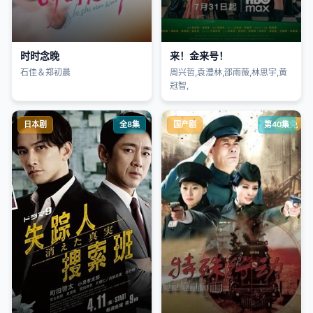
时时念晚
来！金来号！
石佳＆郑初晨
周兴哲,袁澧林,邵雨薇,林思宇,黄
冠智,
日本剧
全8集
国产剧
第40集