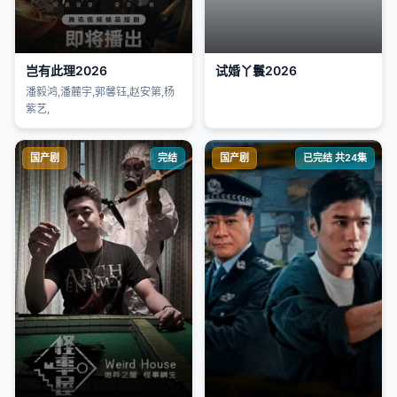
岂有此理2026
试婚丫鬟2026
潘毅鸿,潘麓宇,郭馨钰,赵安第,杨
紫艺,
国产剧
完结
国产剧
已完结 共24集