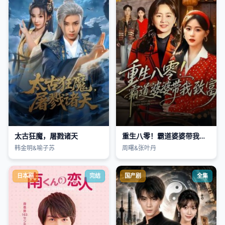
太古狂魔，屠戮诸天
重生八零！霸道婆婆带我致富
韩金明&喻子苏
周曙&张叶丹
日本剧
完结
国产剧
全集