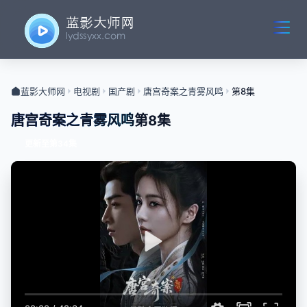
蓝影大师网
电视剧
国产剧
唐宫奇案之青雾风鸣
第8集
唐宫奇案之青雾风鸣
第8集
更新至第34集