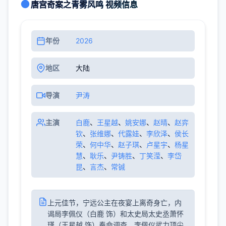
唐宫奇案之青雾风鸣 视频信息
年份
2026
地区
大陆
导演
尹涛
主演
白鹿
、
王星越
、
姚安娜
、
赵晴
、
赵弈
钦
、
张维娜
、
代露娃
、
李欣泽
、
侯长
荣
、
何中华
、
赵子琪
、
卢星宇
、
杨星
慧
、
耿乐
、
尹铸胜
、
丁笑滢
、
李岱
昆
、
言杰
、
常铖
上元佳节，宁远公主在夜宴上离奇身亡，内
谒局李佩仪（白鹿 饰）和太史局太史丞萧怀
瑾（王星越 饰）奉命调查。李佩仪武力顶尖