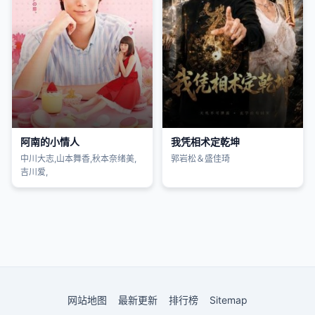
阿南的小情人
我凭相术定乾坤
中川大志,山本舞香,秋本奈绪美,
郭岩松＆盛佳琦
吉川爱,
网站地图
最新更新
排行榜
Sitemap