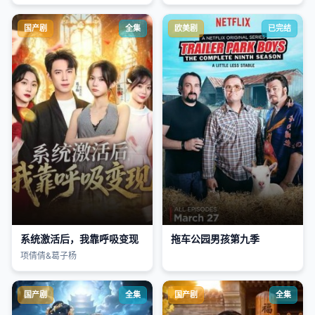
国产剧
全集
欧美剧
已完结
系统激活后，我靠呼吸变现
拖车公园男孩第九季
项倩倩&葛子杨
国产剧
全集
国产剧
全集