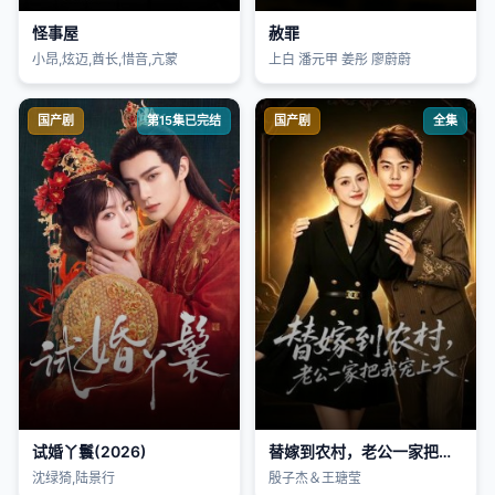
怪事屋
赦罪
小昂,炫迈,酋长,惜音,亢蒙
上白 潘元甲 姜彤 廖蔚蔚
国产剧
第15集已完结
国产剧
全集
试婚丫鬟(2026)
替嫁到农村，老公一家把我宠上天
沈绿猗,陆景行
殷子杰＆王瑭莹