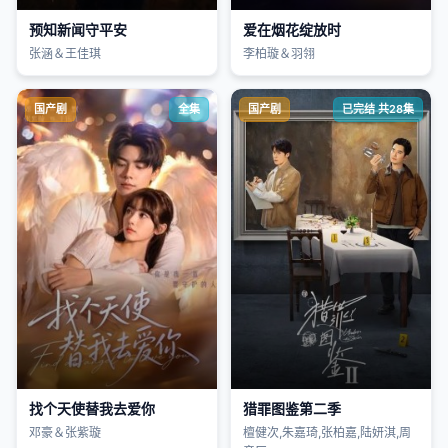
预知新闻守平安
爱在烟花绽放时
张涵＆王佳琪
李柏璇＆羽翎
国产剧
全集
国产剧
已完结 共28集
找个天使替我去爱你
猎罪图鉴第二季
邓豪＆张紫璇
檀健次,朱嘉琦,张柏嘉,陆妍淇,周