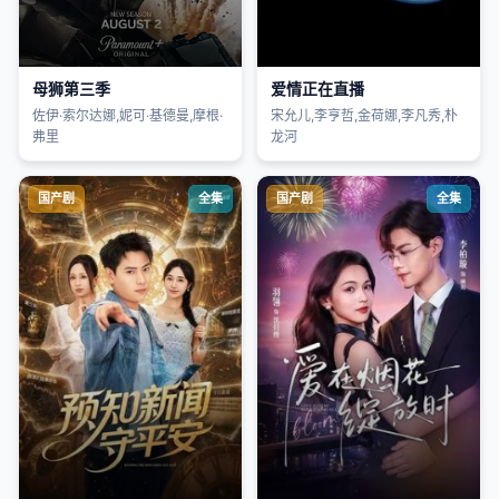
母狮第三季
爱情正在直播
佐伊·索尔达娜,妮可·基德曼,摩根·
宋允儿,李亨哲,金荷娜,李凡秀,朴
弗里
龙河
国产剧
全集
国产剧
全集