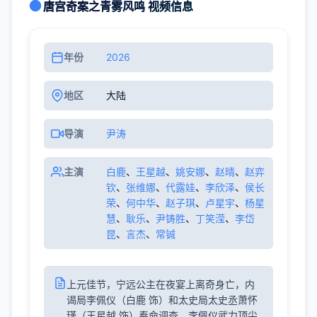
唐宫奇案之青雾风鸣 视频信息
年份
2026
地区
大陆
导演
尹涛
主演
白鹿
、
王星越
、
姚安娜
、
赵晴
、
赵弈
钦
、
张维娜
、
代露娃
、
李欣泽
、
侯长
荣
、
何中华
、
赵子琪
、
卢星宇
、
杨星
慧
、
耿乐
、
尹铸胜
、
丁笑滢
、
李岱
昆
、
言杰
、
常铖
上元佳节，宁远公主在夜宴上离奇身亡，内
谒局李佩仪（白鹿 饰）和太史局太史丞萧怀
瑾（王星越 饰）奉命调查。李佩仪武力顶尖