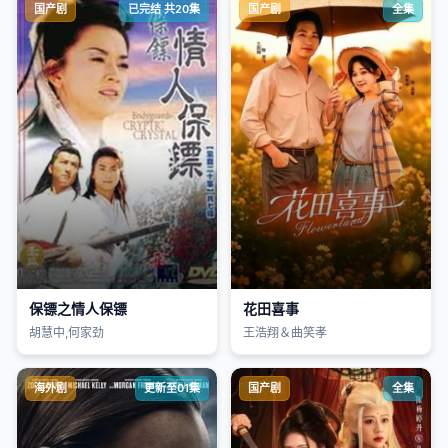
国产剧
已完结 共20集
国产剧
全集
保镖之情人保镖
花田喜事
胡慧中,何家劲
王浩翔＆曲笑孝
海外剧
更新至01集
国产剧
全集