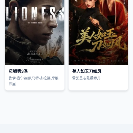
母狮第3季
美人如玉刀如风
佐伊·索尔达娜,马特·杰拉德,摩根·
雷艺昊＆陈杨婷丹
弗里