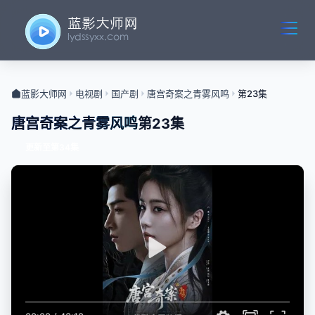
蓝影大师网
电视剧
国产剧
唐宫奇案之青雾风鸣
第23集
唐宫奇案之青雾风鸣
第23集
更新至第34集