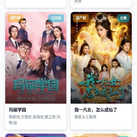
彦辰
国产剧
已完结
国产剧
全集
玛丽学园
我一凡女，怎么成仙了
蒋毓玮,方楚彤,吴瑞淞,董芷依,刘
瑾萱＆江路祺
畅,娃