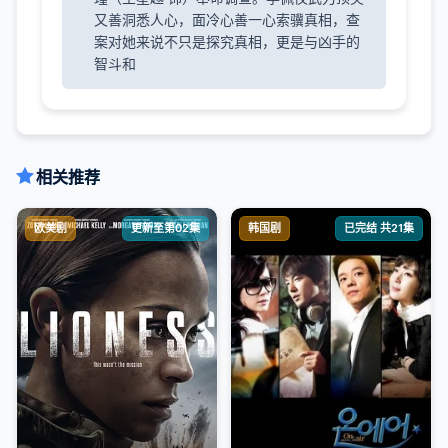
又善洞悉人心，面冷心善一心索骥真相，查
案对她来说不只是探究真相，更是与凶手的
智斗和
相关推荐
欧美剧
更新至第02集
韩国剧
已完结 共21集