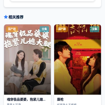
相关推荐
国产剧
全集
国产剧
全集
魂穿极品婆婆，抱紧儿媳大腿
唇枪
黄燕＆宇澄
代高政＆王格格