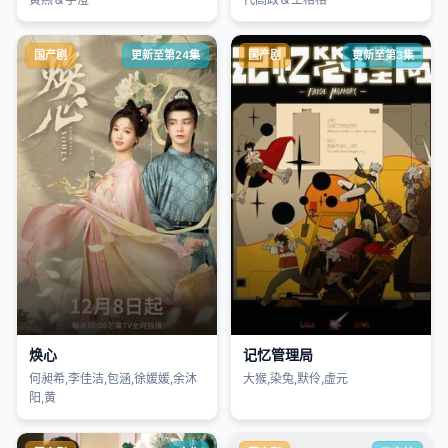
国产剧
更新至第24集
国产剧
更新至第3集
焕心
记忆管理局
何昶希,李佳洁,包涵,徐媛媛,余沐
大猴,染兔,默伶,虚元
阳,黄