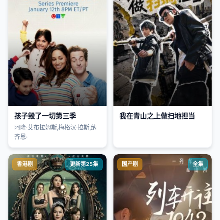
孩子毁了一切第三季
我在青山之上做扫地担当
阿隆·艾布拉姆斯,梅格汉·拉斯,纳
齐恩·
香港剧
更新第25集
国产剧
全集