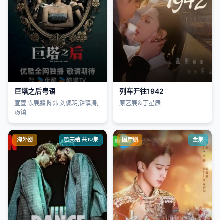
巨塔之后粤语
列车开往1942
宣萱,陈展鹏,陈炜,刘佩玥,钟镇涛,
原艺展＆丁星辰
汤镇
海外剧
已完结 共10集
国产剧
全集