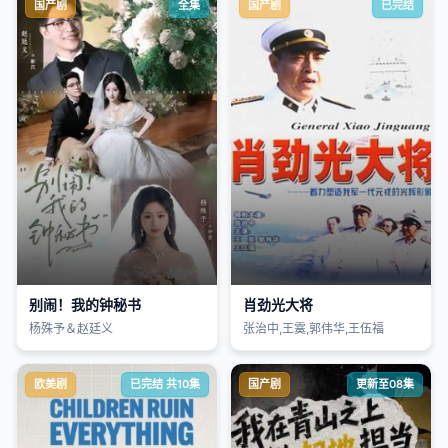
国产剧
全集
国产剧
已完结
别闹！我的钟秘书
肖劲光大将
杨殊予＆赵廷义
张治中,王霙,郭伟华,王伍福
欧美剧
已完结 共10集
国产剧
更新至08集