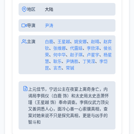
地区
大陆
导演
尹涛
主演
白鹿
、
王星越
、
姚安娜
、
赵晴
、
赵弈
钦
、
张维娜
、
代露娃
、
李欣泽
、
侯长
荣
、
何中华
、
赵子琪
、
卢星宇
、
杨星
慧
、
耿乐
、
尹铸胜
、
丁笑滢
、
李岱
昆
、
言杰
、
常铖
上元佳节，宁远公主在夜宴上离奇身亡，内
谒局李佩仪（白鹿 饰）和太史局太史丞萧怀
瑾（王星越 饰）奉命调查。李佩仪武力顶尖
又善洞悉人心，面冷心善一心索骥真相，查
案对她来说不只是探究真相，更是与凶手的
智斗和