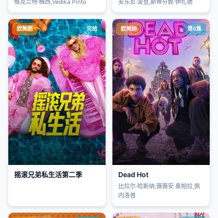
维克兰特·梅西,Vedika Pinto
安东尼·波登,斯蒂芬妮·伊扎德
欧美剧
完结
欧美剧
第6集
摇滚兄弟私生活第二季
Dead Hot
比拉尔·哈斯纳,薇薇安·奥帕拉,佩
内洛普