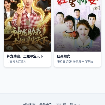
神龙助我，土妞寻宝天下
红男绿女
书雪漫＆江路祺
张柏鑫,袁媛,张楠,周全,罗旭文
网站地图
最新更新
排行榜
Sitemap