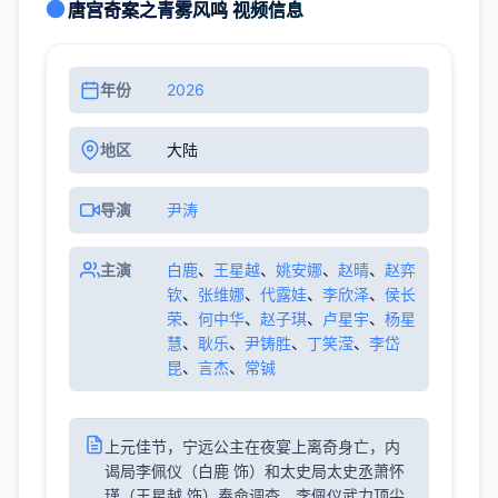
唐宫奇案之青雾风鸣 视频信息
年份
2026
地区
大陆
导演
尹涛
主演
白鹿
、
王星越
、
姚安娜
、
赵晴
、
赵弈
钦
、
张维娜
、
代露娃
、
李欣泽
、
侯长
荣
、
何中华
、
赵子琪
、
卢星宇
、
杨星
慧
、
耿乐
、
尹铸胜
、
丁笑滢
、
李岱
昆
、
言杰
、
常铖
上元佳节，宁远公主在夜宴上离奇身亡，内
谒局李佩仪（白鹿 饰）和太史局太史丞萧怀
瑾（王星越 饰）奉命调查。李佩仪武力顶尖