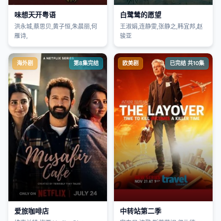
味想天开粤语
白鹭鸶的愿望
洪永城,蔡思贝,黄子恒,朱晨丽,何
王淑娟,连静雯,张静之,韩宜邦,赵
雁诗,
骏亚
海外剧
第8集完结
欧美剧
已完结 共10集
爱旅咖啡店
中转站第二季