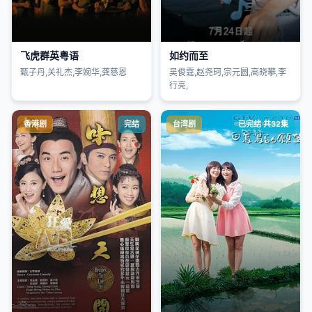
飞虎群英粤语
如约而至
甄子丹,关礼杰,李婉华,龚慈恩
吴俊霆,赵尧珂,宗元圆,高晓攀,李
行亮,
香港剧
完结
台湾剧
已完结 共32集