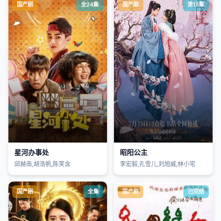
国产剧
全24集
国产剧
第18集
星河办事处
昭阳公主
邱赫南,胡浩帆,陈笑含
李宏毅,孔雪儿,刘旭威,林小宅
国产剧
全集
国产剧
已完结