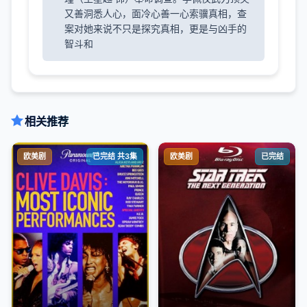
又善洞悉人心，面冷心善一心索骥真相，查
案对她来说不只是探究真相，更是与凶手的
智斗和
相关推荐
欧美剧
已完结 共3集
欧美剧
已完结