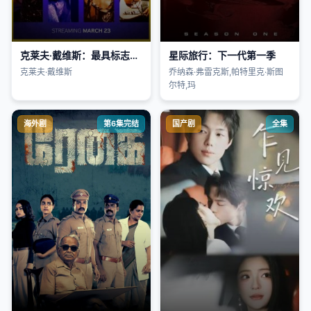
克莱夫·戴维斯：最具标志性的表演
星际旅行：下一代第一季
克莱夫·戴维斯
乔纳森·弗雷克斯,帕特里克·斯图
尔特,玛
海外剧
第6集完结
国产剧
全集