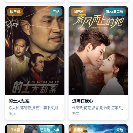
国产剧
完结
国产剧
第24集完结
的士大劫案
迫降在我心
陈太钟,郭晓薇,滕宏军,李书文,姚
代高政,何花,骆言,谢治勋,厉家兵,
菡,王
刘文
日本剧
已完结 共5集
香港剧
完结