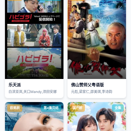
乐天派
佛山赞师父粤语版
白滨亚岚,关口Mandy,须田安娜
元彪,梁家仁,邵美琪,李诗韵
欧美剧
第4集完结
国产剧
全集