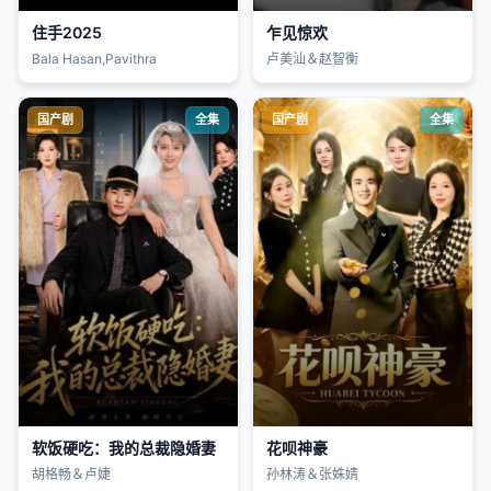
住手2025
乍见惊欢
Bala Hasan,Pavithra
卢美汕＆赵智衡
国产剧
全集
国产剧
全集
软饭硬吃：我的总裁隐婚妻
花呗神豪
胡格畅＆卢婕
孙林涛＆张姝婧