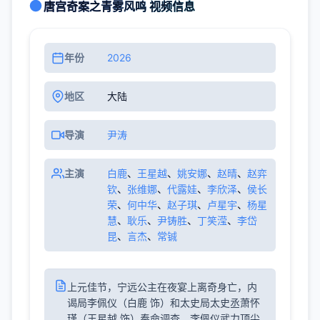
唐宫奇案之青雾风鸣 视频信息
年份
2026
地区
大陆
导演
尹涛
主演
白鹿
、
王星越
、
姚安娜
、
赵晴
、
赵弈
钦
、
张维娜
、
代露娃
、
李欣泽
、
侯长
荣
、
何中华
、
赵子琪
、
卢星宇
、
杨星
慧
、
耿乐
、
尹铸胜
、
丁笑滢
、
李岱
昆
、
言杰
、
常铖
上元佳节，宁远公主在夜宴上离奇身亡，内
谒局李佩仪（白鹿 饰）和太史局太史丞萧怀
瑾（王星越 饰）奉命调查。李佩仪武力顶尖