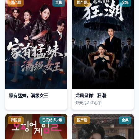
国产剧
全集
国产剧
全集
家有猛妹，满级女王
龙凤呈祥：狂潮
郑天龙＆汪心宇
韩国剧
已完结 共7集
国产剧
全集