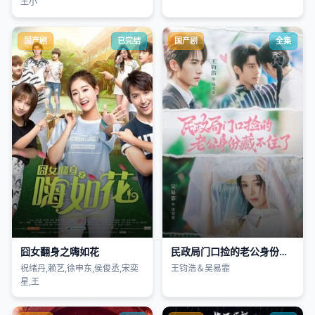
王小
国产剧
已完结
国产剧
全集
囧女翻身之嗨如花
民政局门口捡的老公身份藏不住了
祝绪丹,赖艺,徐申东,侯俊丞,宋奕
王钧浩＆吴易霏
星,王