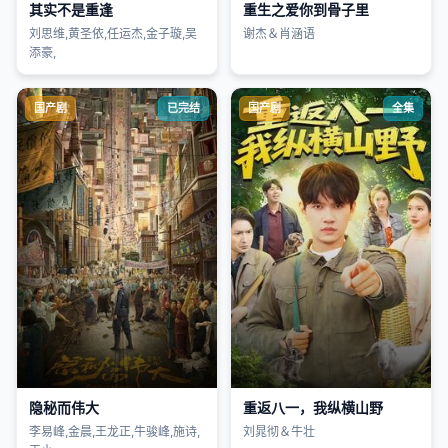
其实不是重逢
重生之爱你到骨子里
刘思维,黄圣依,任运杰,金子璇,吴
谢杰＆肖涵语
添豪,
国产剧
已完结
国产剧
全集
隐秘而伟大
重返八一，我纵横山野
李易峰,金晨,王龙正,牛骏峰,施诗,
刘晁彻＆牛壮