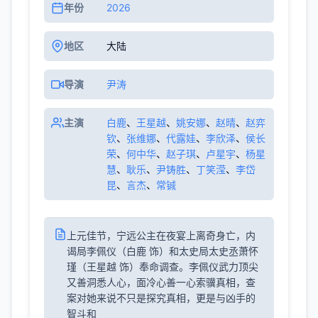
年份
2026
地区
大陆
导演
尹涛
主演
白鹿
、
王星越
、
姚安娜
、
赵晴
、
赵弈
钦
、
张维娜
、
代露娃
、
李欣泽
、
侯长
荣
、
何中华
、
赵子琪
、
卢星宇
、
杨星
慧
、
耿乐
、
尹铸胜
、
丁笑滢
、
李岱
昆
、
言杰
、
常铖
上元佳节，宁远公主在夜宴上离奇身亡，内
谒局李佩仪（白鹿 饰）和太史局太史丞萧怀
瑾（王星越 饰）奉命调查。李佩仪武力顶尖
又善洞悉人心，面冷心善一心索骥真相，查
案对她来说不只是探究真相，更是与凶手的
智斗和