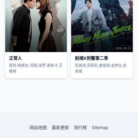
正常人
财阀X刑警第二季
黛西·埃德加-琼斯,保罗·麦斯卡,艾
安普贤,郑恩彩,姜相准,金伸比,俞
略特
承豪
网站地图
最新更新
排行榜
Sitemap