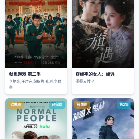
鱿鱼游戏.第二季
穿旗袍的女人：旗遇
李炳宪,任时完,魏嘏隽,孔刘,李政
椰椰＆哲宇
宰
欧美剧
已完结
韩国剧
第2集