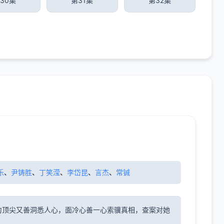
30集
第31集
第32集
乐
、
尹铸胜
、
丁笑滢
、
李岱昆
、
言杰
、
常铖
力顶尖又善洞悉人心，面冷心善一心索骥真相，查案对她