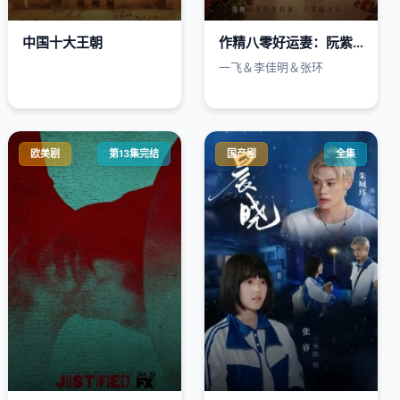
中国十大王朝
作精八零好运妻：阮紫依的书中梦
一飞＆李佳明＆张环
欧美剧
第13集完结
国产剧
全集