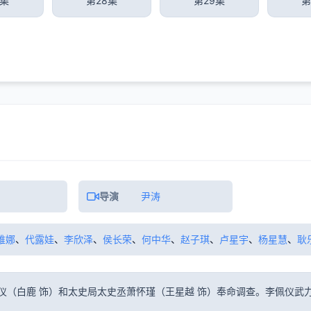
7集
第28集
第29集
第
导演
尹涛
维娜
、
代露娃
、
李欣泽
、
侯长荣
、
何中华
、
赵子琪
、
卢星宇
、
杨星慧
、
耿
仪（白鹿 饰）和太史局太史丞萧怀瑾（王星越 饰）奉命调查。李佩仪武