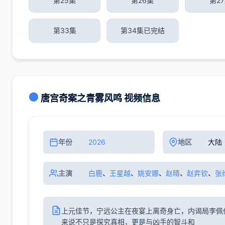
第25集
第26集
第2
第33集
第34集已完结
唐宫奇案之青雾风鸣 视频信息
年份
2026
地区
大陆
主演
白鹿
、
王星越
、
姚安娜
、
赵晴
、
赵弈钦
、
张
上元佳节，宁远公主在夜宴上离奇身亡，内谒局李佩
来说不只是探究真相，更是与凶手的智斗和