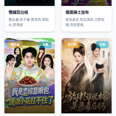
情越双白线
假面骑士加布
曹永廉,徐子珊,黄浩然,郑则
塚本高史,知念英和,日野友
仕,郭羡妮
辅,宫部望美,
国产剧
全集
国产剧
全集