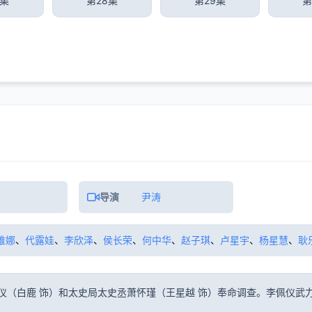
7集
第28集
第29集
第
导演
尹涛
维娜
、
代露娃
、
李欣泽
、
侯长荣
、
何中华
、
赵子琪
、
卢星宇
、
杨星慧
、
耿
仪（白鹿 饰）和太史局太史丞萧怀瑾（王星越 饰）奉命调查。李佩仪武