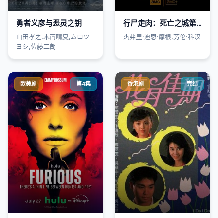
勇者义彦与恶灵之钥
行尸走肉：死亡之城第三季
山田孝之,木南晴夏,ムロツ
杰弗里·迪恩·摩根,劳伦·科汉
ヨシ,佐藤二朗
欧美剧
第4集
香港剧
完结