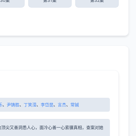
30集
第31集
第32集
乐
、
尹铸胜
、
丁笑滢
、
李岱昆
、
言杰
、
常铖
力顶尖又善洞悉人心，面冷心善一心索骥真相，查案对她