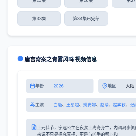
第25集
第26集
第2
第33集
第34集已完结
唐宫奇案之青雾风鸣 视频信息
年份
2026
地区
大陆
主演
白鹿
、
王星越
、
姚安娜
、
赵晴
、
赵弈钦
、
张
上元佳节，宁远公主在夜宴上离奇身亡，内谒局李佩
来说不只是探究真相，更是与凶手的智斗和