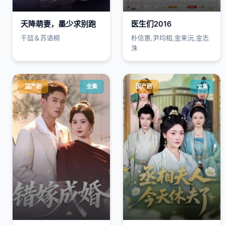
天降萌妻，墨少求别跑
医生们2016
千喆＆苏语桐
朴信惠,尹均相,金来沅,金志
洙
国产剧
全集
国产剧
全集