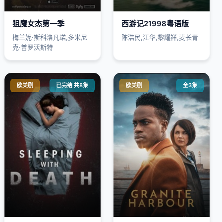
狙魔女杰第一季
西游记21998粤语版
梅兰妮·斯科洛凡诺,多米尼
陈浩民,江华,黎耀祥,麦长青
克·普罗沃斯特
欧美剧
已完结 共8集
欧美剧
全3集