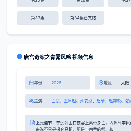
第25集
第26集
第2
第33集
第34集已完结
唐宫奇案之青雾风鸣 视频信息
年份
2026
地区
大陆
主演
白鹿
、
王星越
、
姚安娜
、
赵晴
、
赵弈钦
、
张
上元佳节，宁远公主在夜宴上离奇身亡，内谒局李佩
来说不只是探究真相，更是与凶手的智斗和