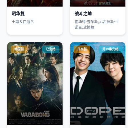
昭华复
战斗之地
王鼎＆白旭含
霍华德·查尔斯,尼古拉斯·平
诺克,黛博拉
韩国剧
已完结
日本剧
第10集完结