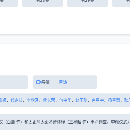
7集
第28集
第29集
第
导演
尹涛
维娜
、
代露娃
、
李欣泽
、
侯长荣
、
何中华
、
赵子琪
、
卢星宇
、
杨星慧
、
耿
仪（白鹿 饰）和太史局太史丞萧怀瑾（王星越 饰）奉命调查。李佩仪武