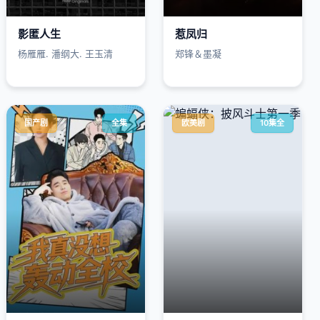
影匿人生
惹凤归
杨雁雁. 潘纲大. 王玉清
郑锋＆墨凝
国产剧
全集
欧美剧
10集全