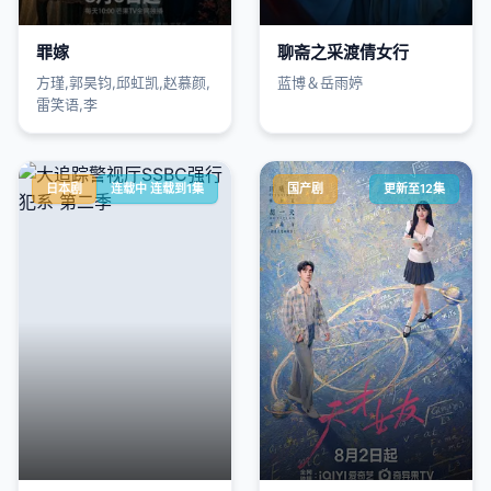
罪嫁
聊斋之采渡倩女行
方瑾,郭昊钧,邱虹凯,赵慕颜,
蓝博＆岳雨婷
雷笑语,李
日本剧
连载中 连载到1集
国产剧
更新至12集