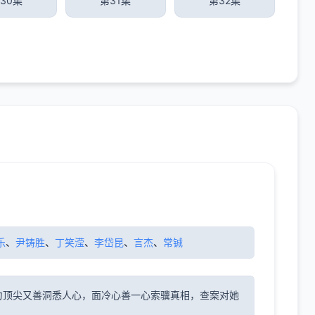
30集
第31集
第32集
乐
、
尹铸胜
、
丁笑滢
、
李岱昆
、
言杰
、
常铖
力顶尖又善洞悉人心，面冷心善一心索骥真相，查案对她