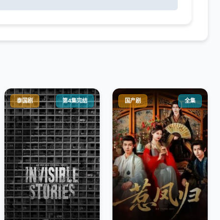
泰国剧
第4集完结
国产剧
全集