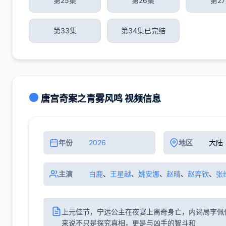
第25集
第26集
第2
第33集
第34集已完结
唐宫奇案之青雾风鸣 视频信息
年份
2026
地区
大陆
主演
白鹿
、
王星越
、
姚安娜
、
赵晴
、
赵弈钦
、
张
上元佳节，宁远公主在夜宴上离奇身亡，内谒局李佩
来说不只是探究真相，更是与凶手的智斗和