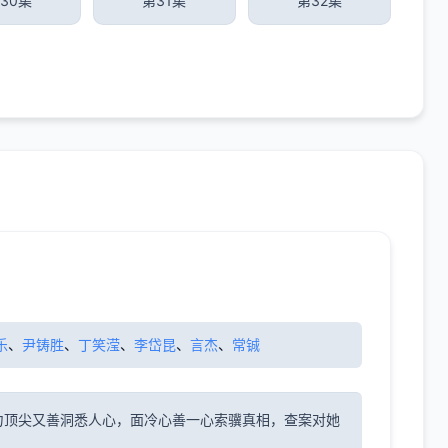
30集
第31集
第32集
乐
、
尹铸胜
、
丁笑滢
、
李岱昆
、
言杰
、
常铖
力顶尖又善洞悉人心，面冷心善一心索骥真相，查案对她