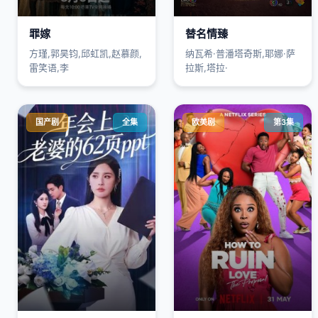
罪嫁
替名情臻
方瑾,郭昊钧,邱虹凯,赵慕颜,
纳瓦希·普潘塔奇斯,耶娜·萨
雷笑语,李
拉斯,塔拉·
国产剧
全集
欧美剧
第3集