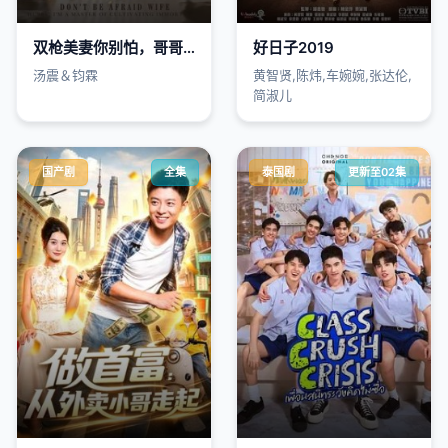
双枪美妻你别怕，哥哥是修仙的
好日子2019
汤震＆钧霖
黄智贤,陈炜,车婉婉,张达伦,
简淑儿
国产剧
全集
泰国剧
更新至02集