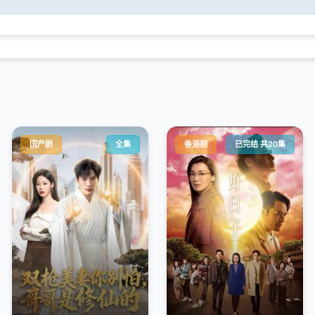
国产剧
全集
香港剧
已完结 共20集