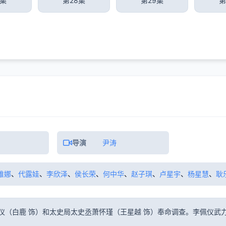
7集
第28集
第29集
第
导演
尹涛
维娜
、
代露娃
、
李欣泽
、
侯长荣
、
何中华
、
赵子琪
、
卢星宇
、
杨星慧
、
耿
仪（白鹿 饰）和太史局太史丞萧怀瑾（王星越 饰）奉命调查。李佩仪武