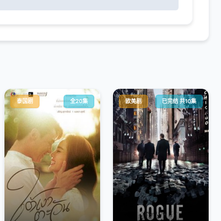
泰国剧
全20集
欧美剧
已完结 共10集