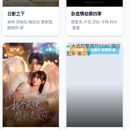
日影之下
卧底情劫第四季
普林·苏帕拉,梅拉达·素斯丽,
德里克·卢克,莎拉·卡特,科尔
陂帕同·颂
·豪瑟
国产剧
全集
日本剧
连载中 连载到1集