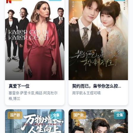
真爱下一位
契约而已，枭爷你怎么控制不住了
塞雷奈·萨里卡亚,梅廷·阿克杜尔
周宇航＆王煜可晴
格,博兰
国产剧
全集
国产剧
全集