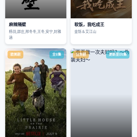
麻辣隔壁
软饭，我吃成王
杨羽,邵庄,邢冬冬,王冬,安宁,封雅
金铄＆艾江山
涵
欧美剧
全8集
日本剧
更新至05集