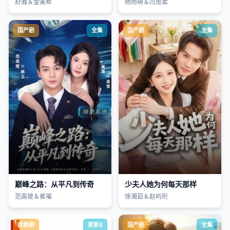
舒瀚＆金美希
杨雨萌＆闫思柔
国产剧
全集
国产剧
全集
巅峰之路：从平凡到传奇
少夫人她为何每天那样
范高坡＆崔璀
徐湘茹＆赵屿珩
欧美剧
更新8
国产剧
全集