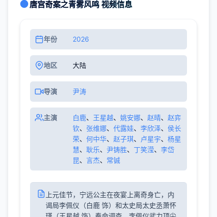
唐宫奇案之青雾风鸣 视频信息
年份
2026
地区
大陆
导演
尹涛
主演
白鹿
、
王星越
、
姚安娜
、
赵晴
、
赵弈
钦
、
张维娜
、
代露娃
、
李欣泽
、
侯长
荣
、
何中华
、
赵子琪
、
卢星宇
、
杨星
慧
、
耿乐
、
尹铸胜
、
丁笑滢
、
李岱
昆
、
言杰
、
常铖
上元佳节，宁远公主在夜宴上离奇身亡，内
谒局李佩仪（白鹿 饰）和太史局太史丞萧怀
瑾（王星越 饰）奉命调查。李佩仪武力顶尖