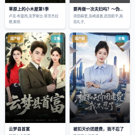
草原上的小木屋第1季
要再做一次夫妇吗？～伪装夫妇～
卢克·布雷西,克罗斯比·菲茨杰拉
滨田麻里,岛崎遥香,武田航平,高
德,斯凯
岛礼子,
国产剧
全集
国产剧
全集
云梦县首富
被扣天价团建费，我不忍了