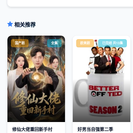
相关推荐
国产剧
全集
欧美剧
已完结 共13集
修仙大佬重回新手村
好男当自强第二季