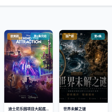
欧美剧
第6集完结
国产剧
第4集
迪士尼乐园项目大起底第二季
世界未解之谜