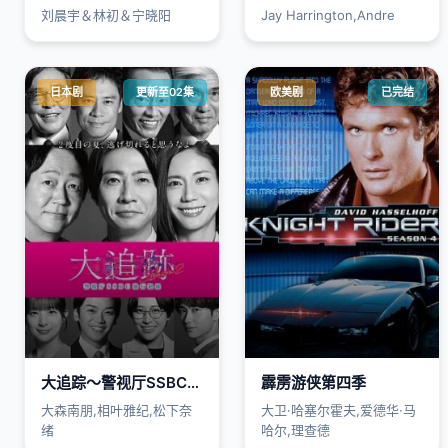
刘晨宇＆林初＆宁晓阳
Jay Harrington,Andre
日本剧
更新至02集
欧美剧
已完结
大追踪〜警视厅SSBC强行犯系〜 第2季
霹雳游侠第四季
大森南朋,相叶雅纪,松下奈
大卫·哈塞尔霍夫,爱德华·马
绪
哈尔,理查德