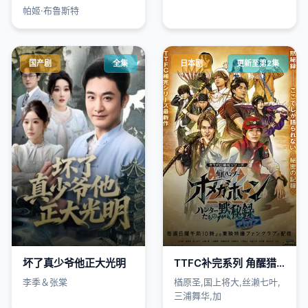
帕姬·布鲁斯特
国产剧
全集
日本剧
更新至第2集
坏了真少爷他正大光明
TTFC补完系列 角醒猎人 欧米茄号角 猎人们的默秘录
李季＆张棠
楢原圣,国上将大,丝濑七叶,
三浦舞华,加