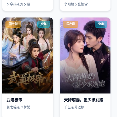
李卓扬＆刘夕语
李昭赫＆张怡含
国产剧
全集
国产剧
全集
武道极帝
天降萌妻，墨少求别跑
莫书铭＆李梦媛
千喆＆苏语桐