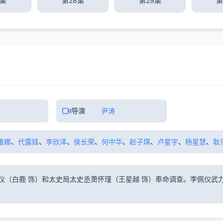
7集
第28集
第29集
第
导演
尹涛
维娜
、
代露娃
、
李欣泽
、
侯长荣
、
何中华
、
赵子琪
、
卢星宇
、
杨星慧
、
耿
仪（白鹿 饰）和太史局太史丞萧怀瑾（王星越 饰）奉命调查。李佩仪武