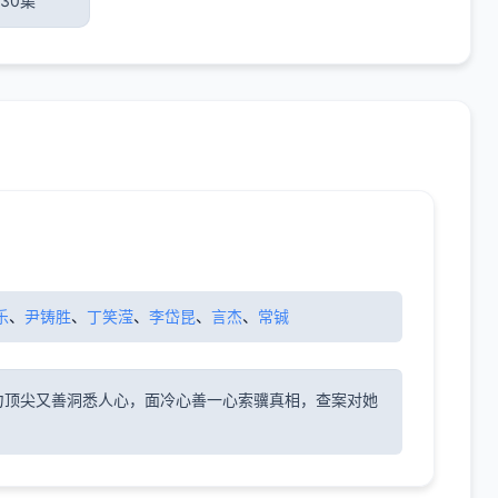
30集
乐
、
尹铸胜
、
丁笑滢
、
李岱昆
、
言杰
、
常铖
力顶尖又善洞悉人心，面冷心善一心索骥真相，查案对她