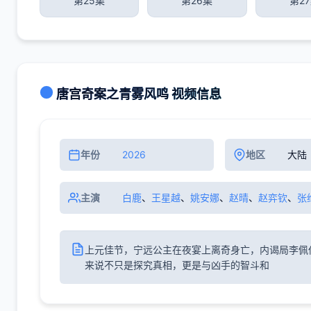
第25集
第26集
第2
唐宫奇案之青雾风鸣 视频信息
年份
2026
地区
大陆
主演
白鹿
、
王星越
、
姚安娜
、
赵晴
、
赵弈钦
、
张
上元佳节，宁远公主在夜宴上离奇身亡，内谒局李佩
来说不只是探究真相，更是与凶手的智斗和