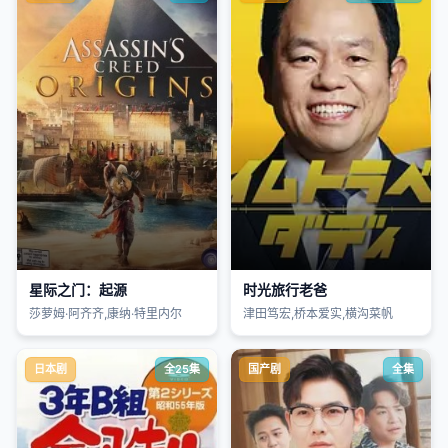
星际之门：起源
时光旅行老爸
莎萝姆·阿齐齐,康纳·特里内尔
津田笃宏,桥本爱实,横沟菜帆
日本剧
全25集
国产剧
全集