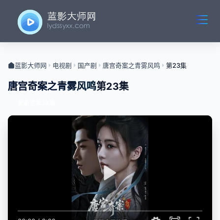
蓝影大师网
电视剧
国产剧
唐宫奇案之青雾风鸣
第23集
唐宫奇案之青雾风鸣
第23集
更新至第34集