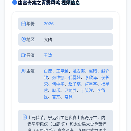
唐宫奇案之青雾风鸣 视频信息
年份
2026
地区
大陆
导演
尹涛
主演
白鹿
、
王星越
、
姚安娜
、
赵晴
、
赵弈
钦
、
张维娜
、
代露娃
、
李欣泽
、
侯长
荣
、
何中华
、
赵子琪
、
卢星宇
、
杨星
慧
、
耿乐
、
尹铸胜
、
丁笑滢
、
李岱
昆
、
言杰
、
常铖
上元佳节，宁远公主在夜宴上离奇身亡，内
谒局李佩仪（白鹿 饰）和太史局太史丞萧怀
瑾（王星越 饰）奉命调查。李佩仪武力顶尖