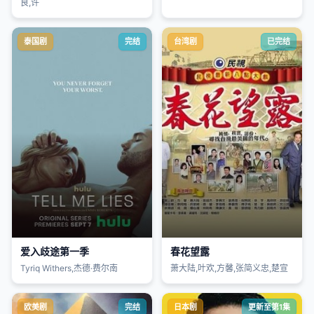
良,许
泰国剧
完结
台湾剧
已完结
爱入歧途第一季
春花望露
Tyriq Withers,杰德·费尔南
萧大陆,叶欢,方馨,张简义忠,楚宣
欧美剧
完结
日本剧
更新至第1集