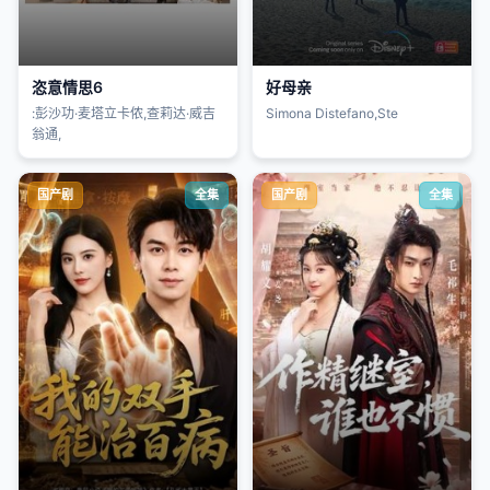
恣意情思6
好母亲
:彭沙功·麦塔立卡侬,查莉达·威吉
Simona Distefano,Ste
翁通,
国产剧
全集
国产剧
全集