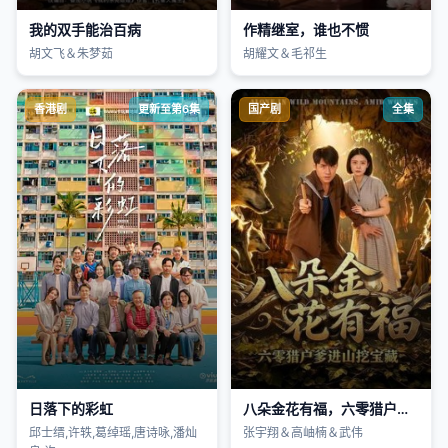
我的双手能治百病
作精继室，谁也不惯
胡文飞＆朱梦茹
胡耀文＆毛祁生
香港剧
更新至第6集
国产剧
全集
日落下的彩虹
八朵金花有福，六零猎户爹进山挖宝藏
邱士缙,许轶,葛绰瑶,唐诗咏,潘灿
张宇翔＆高岫楠＆武伟