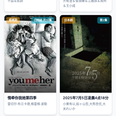
千喆＆陈辞
齐宥澄＆邹漪琳＆江路祺＆周州
＆王小成
欧美剧
已完结 共10集
日本剧
第2集
情牵你我她第四季
2025年7月5日凌晨4点18分
雷切尔·布兰卡德,格雷格·波勒
小栗有以,船ヶ山哲,大熊杏优,大
关れいか