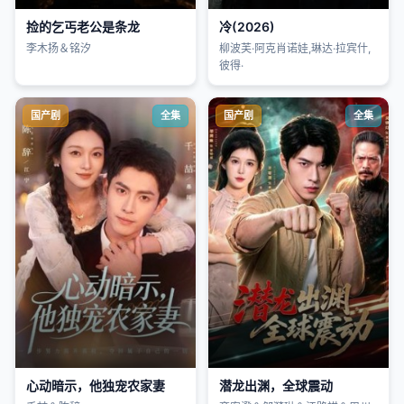
捡的乞丐老公是条龙
冷(2026)
李木扬＆铭汐
柳波芙·阿克肖诺娃,琳达·拉宾什,
彼得·
国产剧
全集
国产剧
全集
心动暗示，他独宠农家妻
潜龙出渊，全球震动