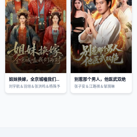
姐妹换嫁，全京城嗑我们两对
别惹那个男人，他医武双绝
刘宇航＆羽翎＆张洪鸣＆杨殊予
张子安＆江路祺＆邹漪琳