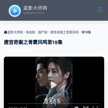
蓝影大师网
电视剧
国产剧
唐宫奇案之青雾风鸣
第19集
唐宫奇案之青雾风鸣
第19集
更新至第34集