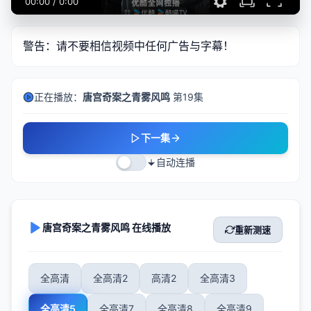
00:00
/
0:00
警告：请不要相信视频中任何广告与字幕！
正在播放：
唐宫奇案之青雾风鸣
第19集
下一集
自动连播
唐宫奇案之青雾风鸣 在线播放
重新测速
全高清
全高清2
高清2
全高清3
全高清5
全高清7
全高清8
全高清9