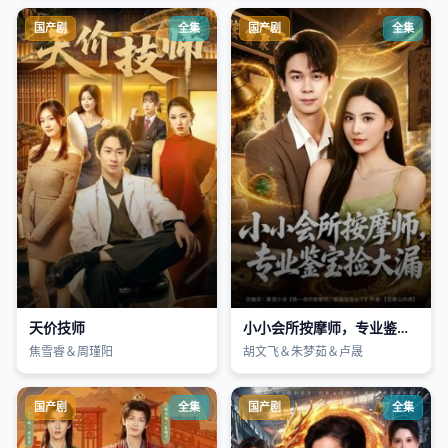
国产剧
全集
国产剧
全集
天价技师
小小会所按摩师，专业鉴宝捡大漏
焦雪睿＆周瑾阳
胡文飞＆朱梦茹＆卢晟
国产剧
全集
国产剧
全集