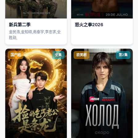
新兵第二季
怒火之拳2026
金民浩,金知硕,南泰宇,李忠求,全
胜勋,
国产剧
全集
欧美剧
第2集