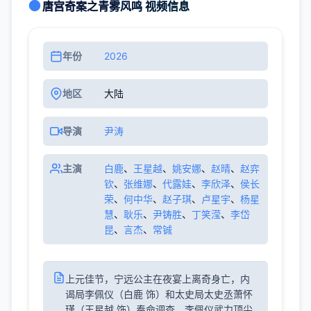
唐宫奇案之青雾风鸣 视频信息
年份
2026
地区
大陆
导演
尹涛
主演
白鹿
、
王星越
、
姚安娜
、
赵晴
、
赵弈
钦
、
张维娜
、
代露娃
、
李欣泽
、
侯长
荣
、
何中华
、
赵子琪
、
卢星宇
、
杨星
慧
、
耿乐
、
尹铸胜
、
丁笑滢
、
李岱
昆
、
言杰
、
常铖
上元佳节，宁远公主在夜宴上离奇身亡，内
谒局李佩仪（白鹿 饰）和太史局太史丞萧怀
瑾（王星越 饰）奉命调查。李佩仪武力顶尖