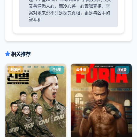
又善洞悉人心，面冷心善一心索骥真相，查
案对她来说不只是探究真相，更是与凶手的
智斗和
相关推荐
韩国剧
全6集
海外剧
全6集