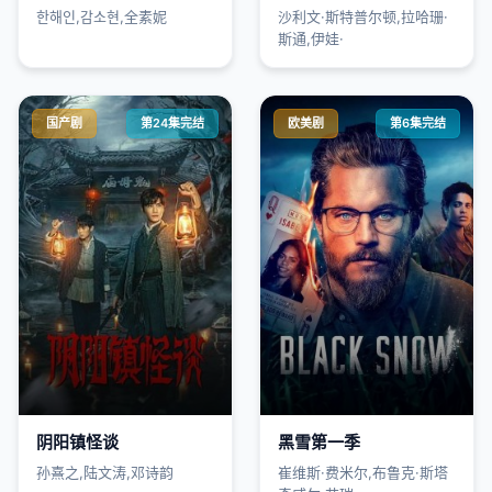
한해인,감소현,全素妮
沙利文·斯特普尔顿,拉哈珊·
斯通,伊娃·
国产剧
第24集完结
欧美剧
第6集完结
阴阳镇怪谈
黑雪第一季
孙熹之,陆文涛,邓诗韵
崔维斯·费米尔,布鲁克·斯塔