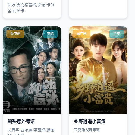
伊万·麦克格雷格,罗瑞·卡尔
金,丽贝卡·
香港剧
完结
国产剧
全集
纯熟意外粤语
乡野逍遥小富贵
吴启华,曹永廉,李施嬅,滕丽
宋雯娟&刘博威