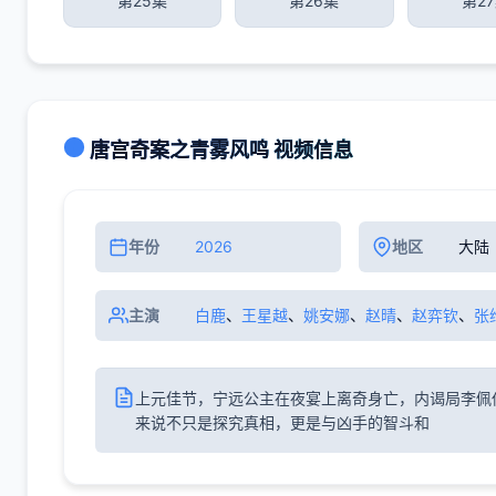
第25集
第26集
第2
唐宫奇案之青雾风鸣 视频信息
年份
2026
地区
大陆
主演
白鹿
、
王星越
、
姚安娜
、
赵晴
、
赵弈钦
、
张
上元佳节，宁远公主在夜宴上离奇身亡，内谒局李佩
来说不只是探究真相，更是与凶手的智斗和