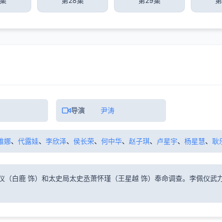
7集
第28集
第29集
第
导演
尹涛
维娜
、
代露娃
、
李欣泽
、
侯长荣
、
何中华
、
赵子琪
、
卢星宇
、
杨星慧
、
耿
仪（白鹿 饰）和太史局太史丞萧怀瑾（王星越 饰）奉命调查。李佩仪武