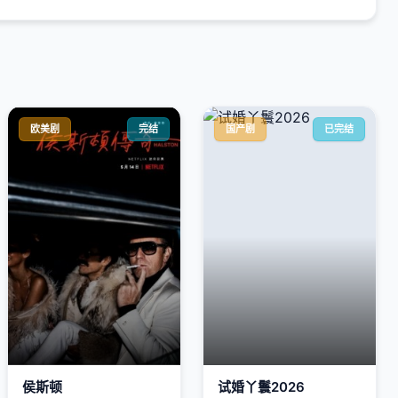
欧美剧
完结
国产剧
已完结
侯斯顿
试婚丫鬟2026