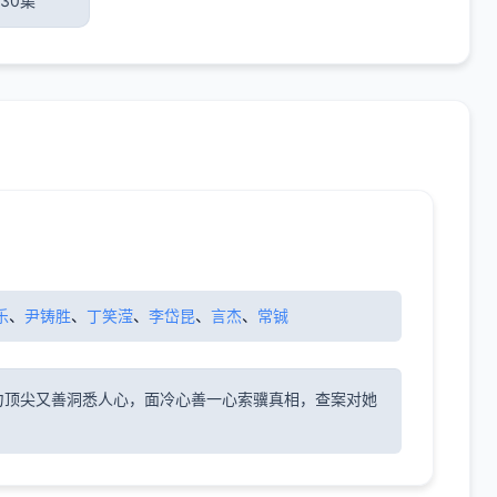
30集
乐
、
尹铸胜
、
丁笑滢
、
李岱昆
、
言杰
、
常铖
力顶尖又善洞悉人心，面冷心善一心索骥真相，查案对她