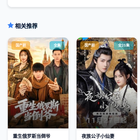
相关推荐
国产剧
全集
国产剧
全25集
重生俄罗斯当倒爷
夜族公子小仙妻