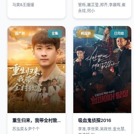
马昊&王熳熳
管栎,屠芷莹,郑齐,李晨晖,崔
永炫,何小
国产剧
全集
韩国剧
已完结
重生归来，我带全村致富
吸血鬼侦探2016
苏泓奕＆尹个个
李准,李世荣,吴政世,金允慧,