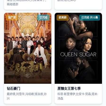
梅地徳彦
国产剧
已完结
欧美剧
已完结 共13集
钻石豪门
蔗糖女王第七季
戴娇倩,刘雪华,冯绍峰,钱泳辰,孙
科菲·斯里博伊,比安卡·劳森,塔米·
兴
汤森