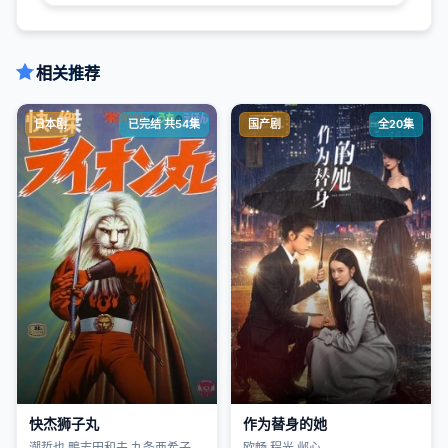
相关推荐
日本剧
已完结 共54集
国产剧
全20集
快杰狮子丸
作为替身的她
潮哲也,鴨志田和夫,九条亜希子,
欧畅,程光,邺心