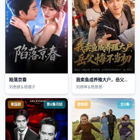
陷落京春
我卖鱼成养殖大户，岳父悔不当初
刘叁肆＆杨珊子
刘炳坤＆杨景景
泰国剧
第8集完结
欧美剧
全8集