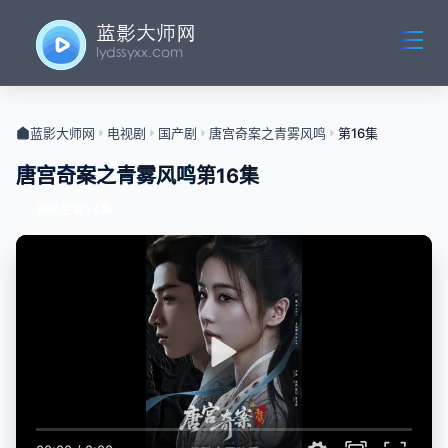
蓝影大师网
电视剧
国产剧
唐宫奇案之青雾风鸣
第16集
唐宫奇案之青雾风鸣
第16集
更新至第34集