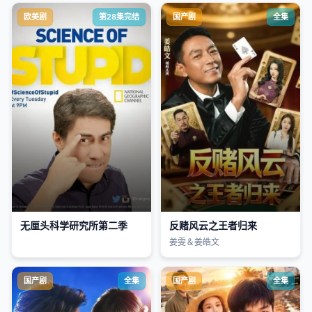
欧美剧
第28集完结
国产剧
全集
无厘头科学研究所第二季
反赌风云之王者归来
姜雯＆姜皓文
国产剧
全集
国产剧
全集