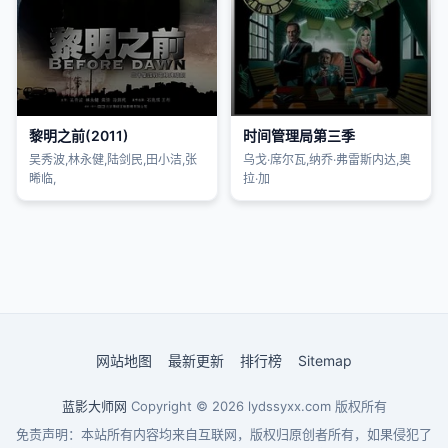
黎明之前(2011)
时间管理局第三季
吴秀波,林永健,陆剑民,田小洁,张
乌戈·席尔瓦,纳乔·弗雷斯内达,奥
晞临,
拉·加
网站地图
最新更新
排行榜
Sitemap
蓝影大师网
Copyright © 2026
lydssyxx.com
版权所有
免责声明：本站所有内容均来自互联网，版权归原创者所有，如果侵犯了