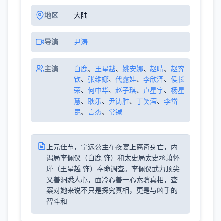
地区
大陆
导演
尹涛
主演
白鹿
、
王星越
、
姚安娜
、
赵晴
、
赵弈
钦
、
张维娜
、
代露娃
、
李欣泽
、
侯长
荣
、
何中华
、
赵子琪
、
卢星宇
、
杨星
慧
、
耿乐
、
尹铸胜
、
丁笑滢
、
李岱
昆
、
言杰
、
常铖
上元佳节，宁远公主在夜宴上离奇身亡，内
谒局李佩仪（白鹿 饰）和太史局太史丞萧怀
瑾（王星越 饰）奉命调查。李佩仪武力顶尖
又善洞悉人心，面冷心善一心索骥真相，查
案对她来说不只是探究真相，更是与凶手的
智斗和