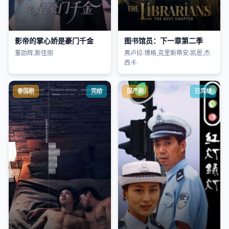
影帝的掌心娇是豪门千金
图书馆员：下一章第二季
董劭辉,斯佳丽
弗卢拉·博格,克里斯蒂安·凯恩,杰
西卡·
泰国剧
完结
国产剧
已完结