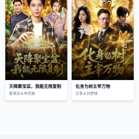
天降聚宝盆，我能无限复制
化身为树主宰万物
夏锦沐＆申芳赫
王争＆刘梦婷