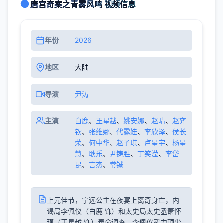
唐宫奇案之青雾风鸣 视频信息
年份
2026
地区
大陆
导演
尹涛
主演
白鹿
、
王星越
、
姚安娜
、
赵晴
、
赵弈
钦
、
张维娜
、
代露娃
、
李欣泽
、
侯长
荣
、
何中华
、
赵子琪
、
卢星宇
、
杨星
慧
、
耿乐
、
尹铸胜
、
丁笑滢
、
李岱
昆
、
言杰
、
常铖
上元佳节，宁远公主在夜宴上离奇身亡，内
谒局李佩仪（白鹿 饰）和太史局太史丞萧怀
瑾（王星越 饰）奉命调查。李佩仪武力顶尖