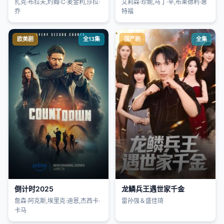
扎克·布拉夫,约翰·C·麦金利,莎拉·
艾莉森·珍妮,马丁·辛,布莱德利·惠
乔
特福
欧美剧
全13集
国产剧
全集
倒计时2025
龙鳞兵王遇世家千金
詹森·阿克斯,埃里克·迪恩,杰西卡·
雷孙强＆盛佳琦
卡马