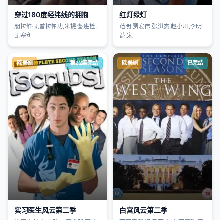
穿过180度经纬线的拥抱
红灯绿灯
朋拉维·凯普拉帕功,米提隆·班栓,
范明,贾宏伟,张洪杰,赵小川,李明
凯塞利
益,宋
欧美剧
第22集完结
欧美剧
已完结
实习医生风云第二季
白宫风云第二季