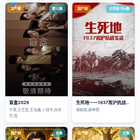
国产剧
第12集
国产剧
已完结 共4集
盲盒2026
生死地——1937淞沪抗战实录
于雯,王艺哲,王泓鑫,卜冠今,孙天
诸颖政,谢申照
宇,加
国产剧
全集
国产剧
全集