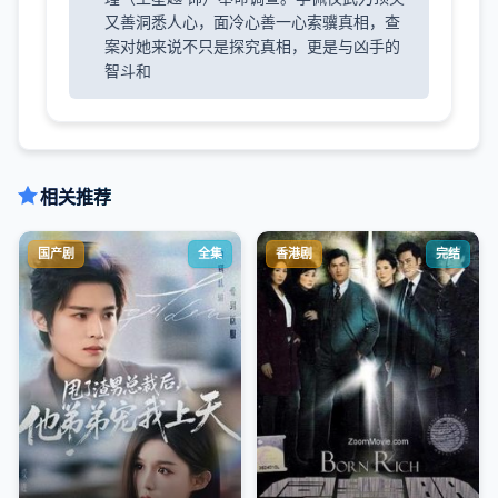
又善洞悉人心，面冷心善一心索骥真相，查
案对她来说不只是探究真相，更是与凶手的
智斗和
相关推荐
国产剧
全集
香港剧
完结