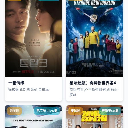
一箱情缘
星际迷航：奇异新世界第4季
徐玄振,孔刘,郑允荷,金东沅
杰丝·布什,克里斯蒂娜·钟,西莉亚·
罗丝
欧美剧
已完结 共25集
泰国剧
更新至08集