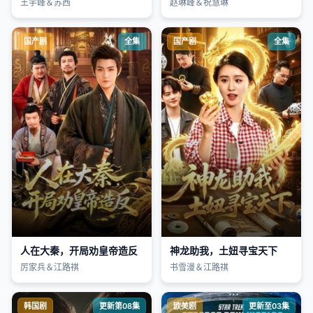
王宇峰＆苏西
赵琳峰＆祝慧琳
国产剧
全集
国产剧
全集
人在大秦，开局劝皇帝造反
神龙助我，土妞寻宝天下
厉家兵＆江路祺
书雪漫＆江路祺
韩国剧
更新第08集
欧美剧
更新至03集