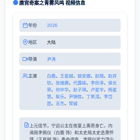
唐宫奇案之青雾风鸣 视频信息
年份
2026
地区
大陆
导演
尹涛
主演
白鹿
、
王星越
、
姚安娜
、
赵晴
、
赵弈
钦
、
张维娜
、
代露娃
、
李欣泽
、
侯长
荣
、
何中华
、
赵子琪
、
卢星宇
、
杨星
慧
、
耿乐
、
尹铸胜
、
丁笑滢
、
李岱
昆
、
言杰
、
常铖
上元佳节，宁远公主在夜宴上离奇身亡，内
谒局李佩仪（白鹿 饰）和太史局太史丞萧怀
瑾（王星越 饰）奉命调查。李佩仪武力顶尖