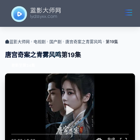
蓝影大师网
电视剧
国产剧
唐宫奇案之青雾风鸣
第19集
唐宫奇案之青雾风鸣
第19集
更新至第34集