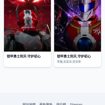
铠甲勇士刑天·守护初心
铠甲勇士刑天,守护初心
李巍,吴昊泽,张亚男
网站地图
最新更新
排行榜
Sitemap