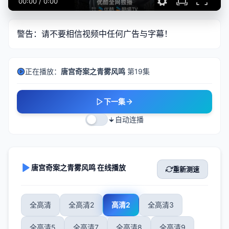
00:00
/
0:00
警告：请不要相信视频中任何广告与字幕！
正在播放：
唐宫奇案之青雾风鸣
第19集
下一集
自动连播
唐宫奇案之青雾风鸣 在线播放
重新测速
全高清
全高清2
高清2
全高清3
全高清5
全高清7
全高清8
全高清9