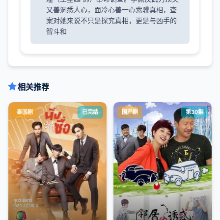
又善洞悉人心，面冷心善一心索骥真相，查
案对她来说不只是探究真相，更是与凶手的
智斗和
相关推荐
泰国剧
已完结
国产剧
第30集