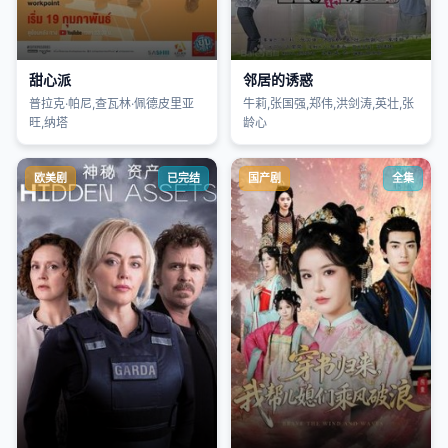
甜心派
邻居的诱惑
普拉克·帕尼,查瓦林·佩德皮里亚
牛莉,张国强,郑伟,洪剑涛,英壮,张
旺,纳塔
龄心
欧美剧
已完结
国产剧
全集