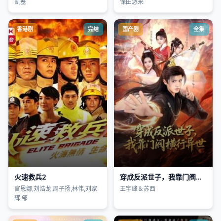
凯塞
保田悠来
香港剧
完结
国产剧
全集
火速救兵2
穿成反派世子，我靠门阀横行异世
官恩娜,刘浩龙,周子扬,林伟,刘家
王宇峰＆苏西
辉,邹