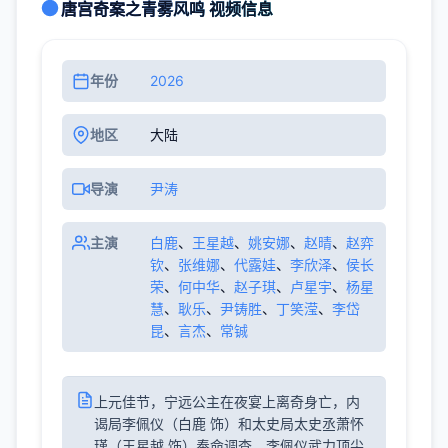
唐宫奇案之青雾风鸣 视频信息
年份
2026
地区
大陆
导演
尹涛
主演
白鹿
、
王星越
、
姚安娜
、
赵晴
、
赵弈
钦
、
张维娜
、
代露娃
、
李欣泽
、
侯长
荣
、
何中华
、
赵子琪
、
卢星宇
、
杨星
慧
、
耿乐
、
尹铸胜
、
丁笑滢
、
李岱
昆
、
言杰
、
常铖
上元佳节，宁远公主在夜宴上离奇身亡，内
谒局李佩仪（白鹿 饰）和太史局太史丞萧怀
瑾（王星越 饰）奉命调查。李佩仪武力顶尖