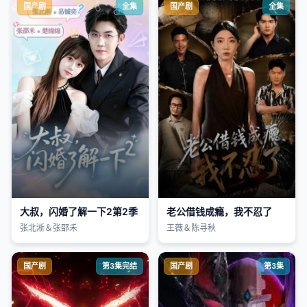
国产剧
全集
国产剧
全集
大叔，闪婚了解一下2第2季
老公借钱成瘾，我不忍了
张北淅＆张邵禾
王薇＆陈寻秋
国产剧
第3集完结
国产剧
第3集