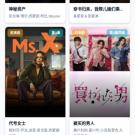
神秘资产
穿书归来，我帮儿媳们乘风破浪
安吉琳·博尔,西蒙妮·柯比,Wouter
禹星臣＆张紫淋
欧美剧
第3集
日本剧
第3集完结
代号女士
被买的男人
梅利莎·乔治,迪恩·奥戈曼,西蒙娜·
濑户利树,菊川怜,小岛梨里杏,久