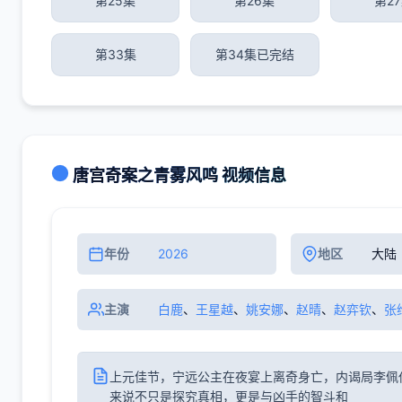
第25集
第26集
第2
第33集
第34集已完结
唐宫奇案之青雾风鸣 视频信息
年份
2026
地区
大陆
主演
白鹿
、
王星越
、
姚安娜
、
赵晴
、
赵弈钦
、
张
上元佳节，宁远公主在夜宴上离奇身亡，内谒局李佩
来说不只是探究真相，更是与凶手的智斗和