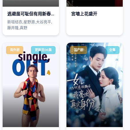
逃避虽可耻但有用新春特别篇
宫墙上花盛开
新垣结衣,星野源,大谷亮平,
藤井隆,真野
海外剧
更新至06集
国产剧
全集