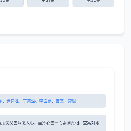
30集
第31集
第32集
乐
、
尹铸胜
、
丁笑滢
、
李岱昆
、
言杰
、
常铖
力顶尖又善洞悉人心，面冷心善一心索骥真相，查案对她