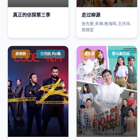
真正的侦探第三季
走过柳源
张先衡,朱琳,鲍海鸣,王庆祥,
周锦堂
欧美剧
已完结 共6集
泰国剧
第16集完结