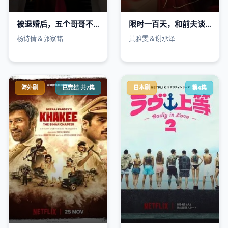
被退婚后，五个哥哥不干了
限时一百天，和前夫谈恋爱
杨诗倩＆郭家铭
黄雅雯＆谢承泽
海外剧
已完结 共7集
日本剧
第4集