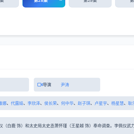
7集
第28集
第29集
第
导演
尹涛
维娜
、
代露娃
、
李欣泽
、
侯长荣
、
何中华
、
赵子琪
、
卢星宇
、
杨星慧
、
耿
仪（白鹿 饰）和太史局太史丞萧怀瑾（王星越 饰）奉命调查。李佩仪武