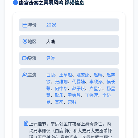
唐宫奇案之青雾风鸣 视频信息
年份
2026
地区
大陆
导演
尹涛
主演
白鹿
、
王星越
、
姚安娜
、
赵晴
、
赵弈
钦
、
张维娜
、
代露娃
、
李欣泽
、
侯长
荣
、
何中华
、
赵子琪
、
卢星宇
、
杨星
慧
、
耿乐
、
尹铸胜
、
丁笑滢
、
李岱
昆
、
言杰
、
常铖
上元佳节，宁远公主在夜宴上离奇身亡，内
谒局李佩仪（白鹿 饰）和太史局太史丞萧怀
瑾（王星越 饰）奉命调查。李佩仪武力顶尖