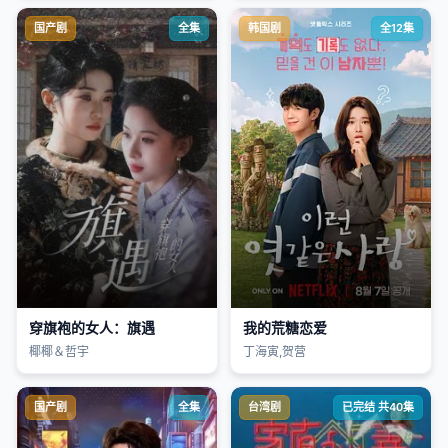
国产剧
全集
韩国剧
全12集
穿旗袍的女人：旗遇
我的荒糖恋爱
椰椰＆哲宇
丁海寅,贺营
国产剧
全集
台湾剧
已完结 共40集