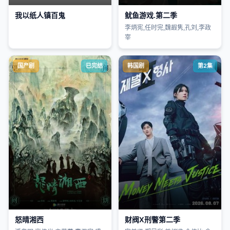
我以纸人镇百鬼
鱿鱼游戏.第二季
李炳宪,任时完,魏嘏隽,孔刘,李政
宰
国产剧
已完结
韩国剧
第2集
怒晴湘西
财阀X刑警第二季