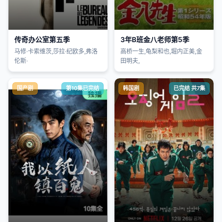
传奇办公室第五季
3年B班金八老师第5季
马修·卡索维茨,莎拉·纪欧多,弗洛
高桥一生,龟梨和也,堀内正美,金
伦斯·
田明夫,
国产剧
第10集已完结
韩国剧
已完结 共7集