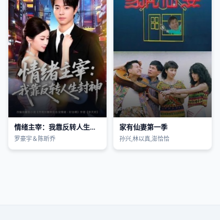
情绪主宰：我靠反转人生封神
家有仙妻第一季
罗豪宇＆陈昕乔
孙兴,林以真,澎恰恰