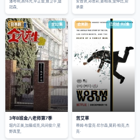
潘粤明,高伟光,辛芷蕾,曹卫宇,盛
安普贤,郑恩彩,姜相准,金伸比,俞
冠森,
承豪
日本剧
全22集
欧美剧
已完结 共6集
3年B班金八老师第7季
苦艾草
堀内正美,加藤成亮,风间俊介,星
蒂姆·布雷克·尼尔森,莫莉·帕克,杰
野真里,
克·