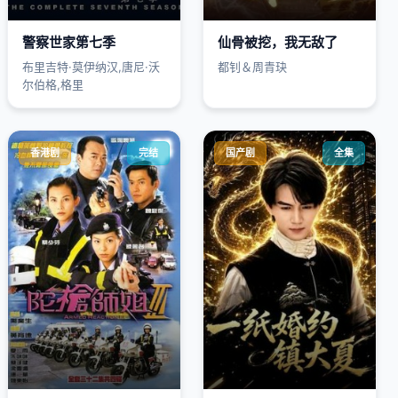
警察世家第七季
仙骨被挖，我无敌了
布里吉特·莫伊纳汉,唐尼·沃
都钊＆周青玦
尔伯格,格里
香港剧
完结
国产剧
全集