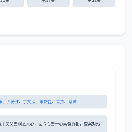
30集
第31集
第32集
乐
、
尹铸胜
、
丁笑滢
、
李岱昆
、
言杰
、
常铖
力顶尖又善洞悉人心，面冷心善一心索骥真相，查案对她