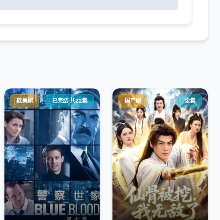
欧美剧
已完结 共22集
国产剧
全集