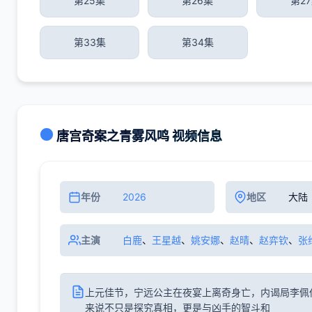
第25集
第26集
第2
第33集
第34集
唐宫奇案之青雾风鸣 视频信息
年份
2026
地区
大陆
主演
白鹿
、
王星越
、
姚安娜
、
赵晴
、
赵弈钦
、
张
上元佳节，宁远公主在夜宴上离奇身亡，内谒局李佩
来说不只是探究真相，更是与凶手的智斗和