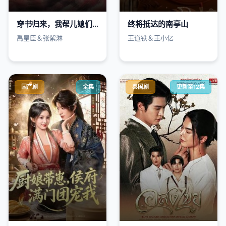
穿书归来，我帮儿媳们乘风破浪
终将抵达的南亭山
禹星臣＆张紫淋
王道铁＆王小亿
国产剧
全集
泰国剧
更新至12集