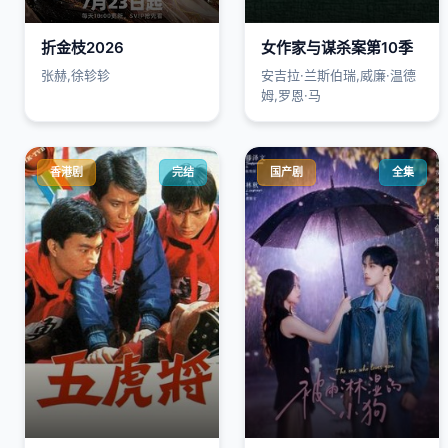
折金枝2026
女作家与谋杀案第10季
张赫,徐轸轸
安吉拉·兰斯伯瑞,威廉·温德
姆,罗恩·马
香港剧
完结
国产剧
全集