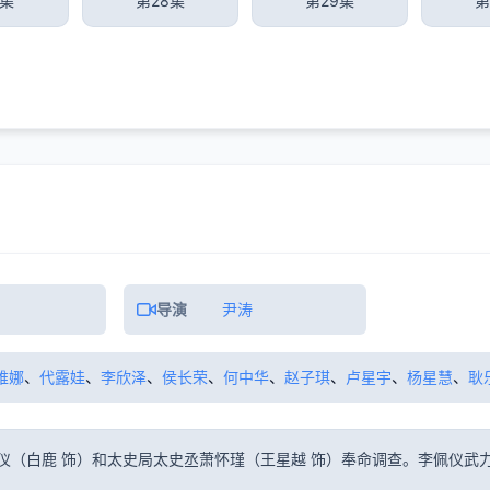
7集
第28集
第29集
第
导演
尹涛
维娜
、
代露娃
、
李欣泽
、
侯长荣
、
何中华
、
赵子琪
、
卢星宇
、
杨星慧
、
耿
仪（白鹿 饰）和太史局太史丞萧怀瑾（王星越 饰）奉命调查。李佩仪武