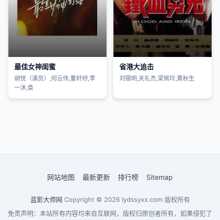
最佳女神闺蜜
省港大追击
胡悦（演员）,何云伟,董轩妤,李
刘锡明,关礼杰,梁佩玲,黄秋生
一沐,袁
网站地图
最新更新
排行榜
Sitemap
蓝影大师网
Copyright © 2026
lydssyxx.com
版权所有
免责声明：本站所有内容均来自互联网，版权归原创者所有，如果侵犯了