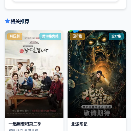
相关推荐
韩国剧
第18集完结
国产剧
全17集
一起用餐吧第二季
北派笔记
权律,徐玄振,尹斗俊