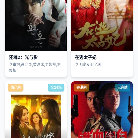
还魂2：光与影
在逃太子妃
李宰旭,高允贞,黄旼炫,吴娜拉,刘
李明峻＆王宇涵
俊相,
国产剧
全24集
香港剧
已完结