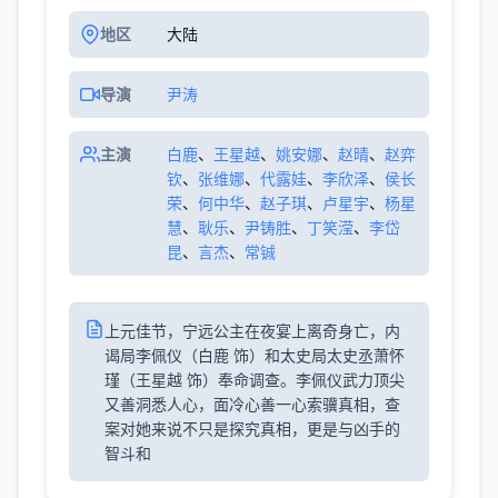
地区
大陆
导演
尹涛
主演
白鹿
、
王星越
、
姚安娜
、
赵晴
、
赵弈
钦
、
张维娜
、
代露娃
、
李欣泽
、
侯长
荣
、
何中华
、
赵子琪
、
卢星宇
、
杨星
慧
、
耿乐
、
尹铸胜
、
丁笑滢
、
李岱
昆
、
言杰
、
常铖
上元佳节，宁远公主在夜宴上离奇身亡，内
谒局李佩仪（白鹿 饰）和太史局太史丞萧怀
瑾（王星越 饰）奉命调查。李佩仪武力顶尖
又善洞悉人心，面冷心善一心索骥真相，查
案对她来说不只是探究真相，更是与凶手的
智斗和