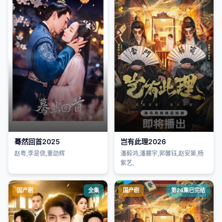
蓦然回首2025
岂有此理2026
赵粤,李是侥,董劭辉
潘毅鸿,潘麓宇,郭馨钰,赵安第,杨
紫艺,
国产剧
全集
国产剧
第24集已完结