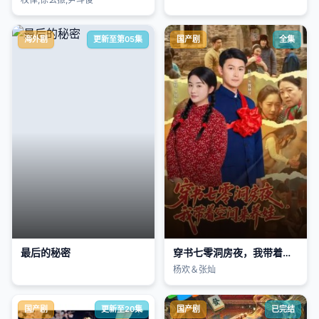
海外剧
更新至第05集
国产剧
全集
最后的秘密
穿书七零洞房夜，我带着空间来养娃
杨欢＆张灿
国产剧
更新至20集
国产剧
已完结