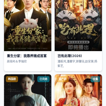
重生分家：我靠养猪成首富
岂有此理(2026)
高铭屿＆李瑞欣
潘毅鸿,潘麓宇,郭馨钰,赵安第,杨
紫艺,
韩国剧
已完结
国产剧
全集