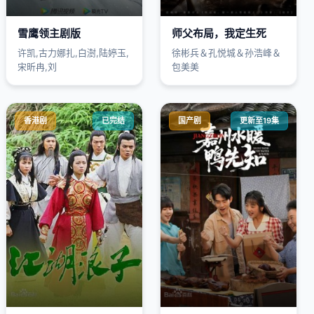
雪鹰领主剧版
师父布局，我定生死
许凯,古力娜扎,白澍,陆婷玉,
徐彬兵＆孔悦城＆孙浩峰＆
宋昕冉,刘
包美美
香港剧
已完结
国产剧
更新至19集