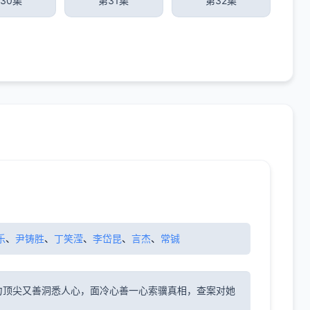
30集
第31集
第32集
乐
、
尹铸胜
、
丁笑滢
、
李岱昆
、
言杰
、
常铖
力顶尖又善洞悉人心，面冷心善一心索骥真相，查案对她