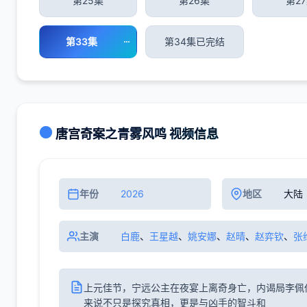
第25集
第26集
第2
第33集
第34集已完结
唐宫奇案之青雾风鸣 视频信息
年份
2026
地区
大陆
主演
白鹿
、
王星越
、
姚安娜
、
赵晴
、
赵弈钦
、
张
上元佳节，宁远公主在夜宴上离奇身亡，内谒局李佩
来说不只是探究真相，更是与凶手的智斗和