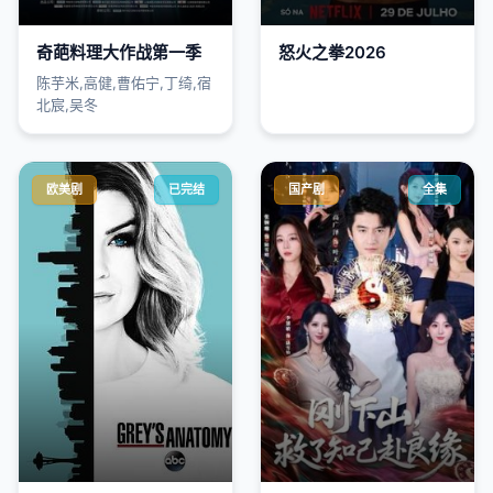
奇葩料理大作战第一季
怒火之拳2026
陈芋米,高健,曹佑宁,丁绮,宿
北宸,吴冬
欧美剧
已完结
国产剧
全集