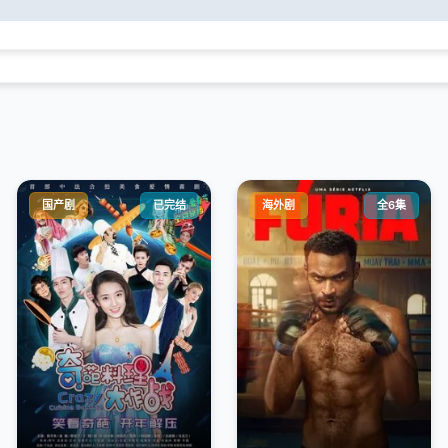
国产剧
已完结
海外剧
全6集