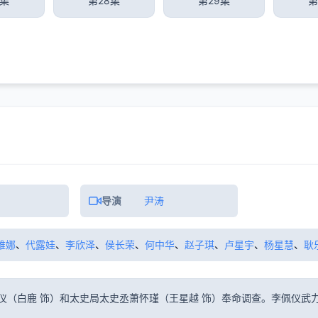
7集
第28集
第29集
第
导演
尹涛
维娜
、
代露娃
、
李欣泽
、
侯长荣
、
何中华
、
赵子琪
、
卢星宇
、
杨星慧
、
耿
仪（白鹿 饰）和太史局太史丞萧怀瑾（王星越 饰）奉命调查。李佩仪武