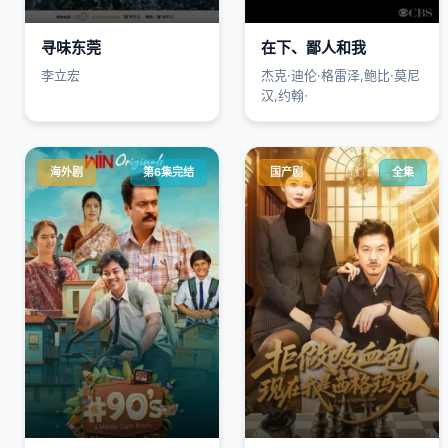
寻味东莞
在下、鄙人和我
李立宏
杰克·迪伦·格雷泽,鲍比·莫尼
汉,约翰·
海外剧
第6集完结
国产剧
全集