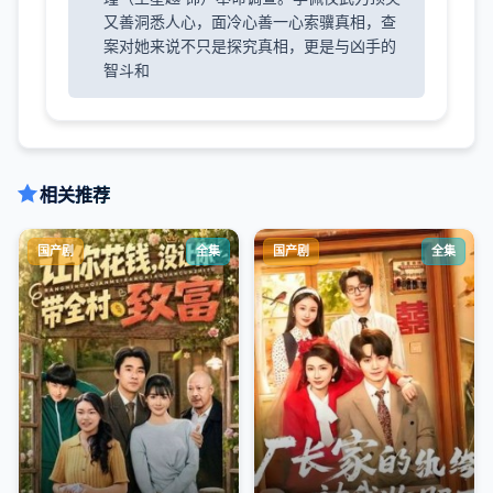
又善洞悉人心，面冷心善一心索骥真相，查
案对她来说不只是探究真相，更是与凶手的
智斗和
相关推荐
国产剧
全集
国产剧
全集