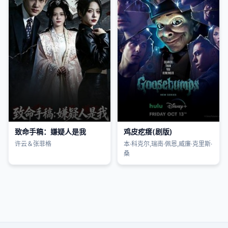
致命手稿：嫌疑人是我
鸡皮疙瘩(剧版)
许云＆张菲格
本·科克尔,瑞南·佩恩,威廉·克里斯·
桑