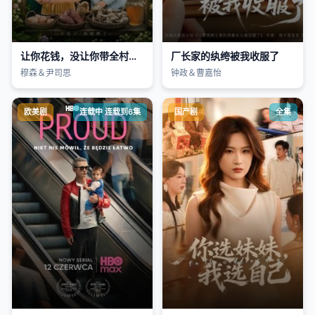
让你花钱，没让你带全村致富
厂长家的纨绔被我收服了
穆森＆尹司思
钟政＆曹嘉怡
欧美剧
连载中 连载到6集
国产剧
全集