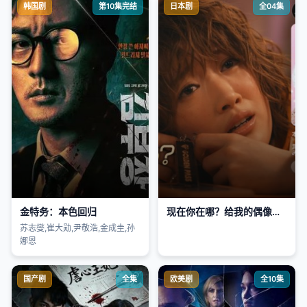
韩国剧
第10集完结
日本剧
全04集
金特务：本色回归
现在你在哪？给我的偶像装了GPS
苏志燮,崔大勋,尹敬浩,金成圭,孙
娜恩
国产剧
全集
欧美剧
全10集