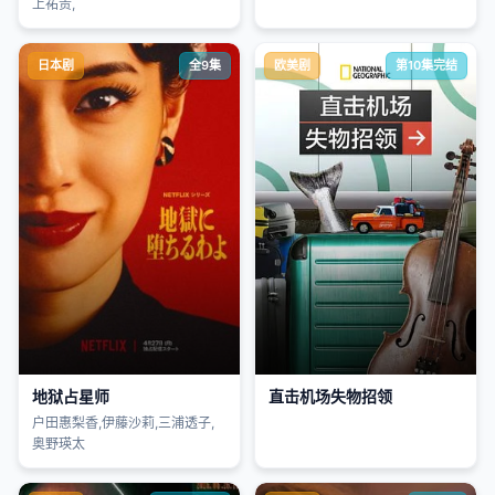
上祐贵,
日本剧
全9集
欧美剧
第10集完结
地狱占星师
直击机场失物招领
户田惠梨香,伊藤沙莉,三浦透子,
奥野瑛太