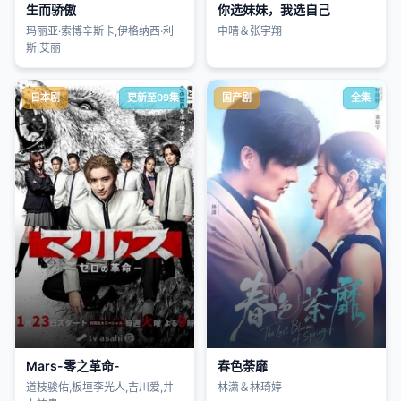
生而骄傲
你选妹妹，我选自己
玛丽亚·索博辛斯卡,伊格纳西·利
申晴＆张宇翔
斯,艾丽
日本剧
更新至09集
国产剧
全集
Mars-零之革命-
春色荼靡
道枝骏佑,板垣李光人,吉川爱,井
林潇＆林琦婷