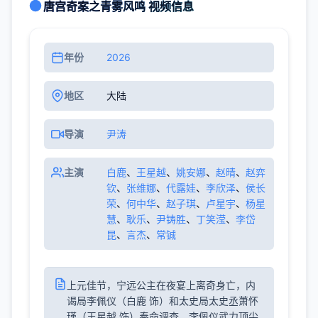
唐宫奇案之青雾风鸣 视频信息
年份
2026
地区
大陆
导演
尹涛
主演
白鹿
、
王星越
、
姚安娜
、
赵晴
、
赵弈
钦
、
张维娜
、
代露娃
、
李欣泽
、
侯长
荣
、
何中华
、
赵子琪
、
卢星宇
、
杨星
慧
、
耿乐
、
尹铸胜
、
丁笑滢
、
李岱
昆
、
言杰
、
常铖
上元佳节，宁远公主在夜宴上离奇身亡，内
谒局李佩仪（白鹿 饰）和太史局太史丞萧怀
瑾（王星越 饰）奉命调查。李佩仪武力顶尖