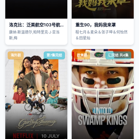
洛克比：泛美航空103号航班爆炸案第一季
重生90，我妈我来罩
康纳·斯温德尔,帕特里克·J·亚当
程七月＆麦朵＆张子坤＆何怡然
斯,梅
＆田星灿
海外剧
第7集完结
欧美剧
已完结 共4集