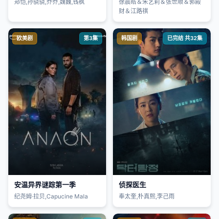
郑恺,孙骁骁,乔乔,魏巍,钱枫
徐晨皓＆朱艺莉＆张世顺＆郭殿
财＆江路祺
欧美剧
第3集
韩国剧
已完结 共32集
安温异界谜踪第一季
侦探医生
纪尧姆·拉贝,Capucine Mala
奉太奎,朴真熙,李己雨