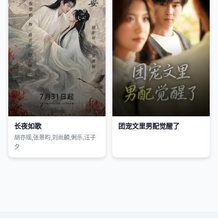
长夜如歌
团宠文里男配觉醒了
胡亦瑶,张景昀,刘尚麟,俐乐,汪子
夕