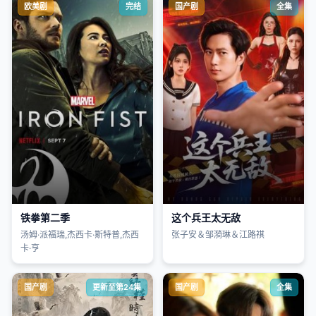
欧美剧
完结
国产剧
全集
铁拳第二季
这个兵王太无敌
汤姆·派福瑞,杰西卡·斯特普,杰西
张子安＆邹漪琳＆江路祺
卡·亨
国产剧
更新至第24集
国产剧
全集