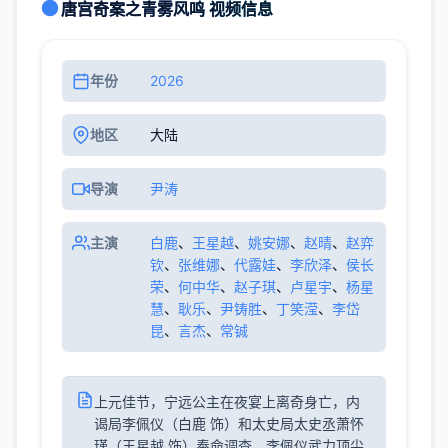
唐宫奇案之青雾风鸣 视频信息
年份
2026
地区
大陆
导演
尹涛
主演
白鹿
、
王星越
、
姚安娜
、
赵晴
、
赵弈
钦
、
张维娜
、
代露娃
、
李欣泽
、
侯长
荣
、
何中华
、
赵子琪
、
卢星宇
、
杨星
慧
、
耿乐
、
尹铸胜
、
丁笑滢
、
李岱
昆
、
言杰
、
常铖
上元佳节，宁远公主在夜宴上离奇身亡，内
谒局李佩仪（白鹿 饰）和太史局太史丞萧怀
瑾（王星越 饰）奉命调查。李佩仪武力顶尖