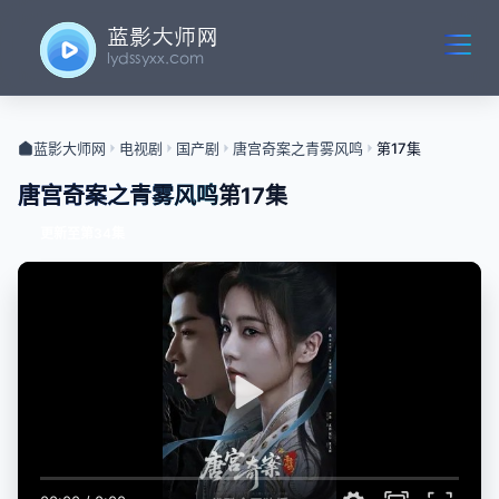
蓝影大师网
电视剧
国产剧
唐宫奇案之青雾风鸣
第17集
唐宫奇案之青雾风鸣
第17集
更新至第34集