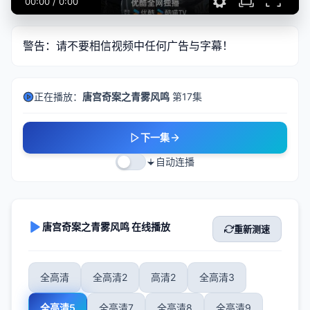
00:00
/
0:00
警告：请不要相信视频中任何广告与字幕！
正在播放：
唐宫奇案之青雾风鸣
第17集
下一集
自动连播
唐宫奇案之青雾风鸣 在线播放
重新测速
全高清
全高清2
高清2
全高清3
全高清5
全高清7
全高清8
全高清9