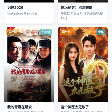
记住2026
体坛秘史：沼泽鳄霸
Yashashree Rao,Viraj
布兰登·斯派克斯,乌尔班·迈耶,提
姆·提
国产剧
已完结
国产剧
全集
我的青春在延安
这个神医太无敌了