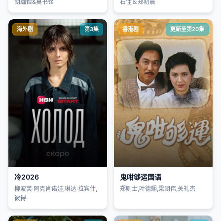
胡珈怡&莫书铭
石佳＆郑初晨
海外剧
第3集
香港剧
更新至第20集
冷2026
鬼咁够运国语
柳波芙·阿克肖诺娃,琳达·拉宾什,
郑则士,叶德娴,梁朝伟,关礼杰
彼得·