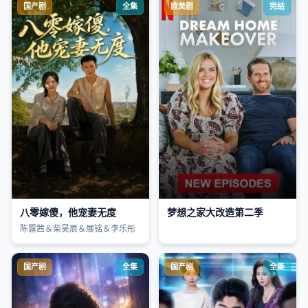
国产剧
全集
欧美剧
完结
八零嫁傻，他宠妻无度
梦想之家大改造第二季
陈露茜＆柴昊辰＆展铭＆李乐彤
国产剧
全集
国产剧
全集