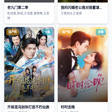
老九门第二季
我的闪婚老公竟对我蓄谋已久
陈伟霆,陈瑶,王茂蕾,曾舜晞,王奕
于茜玥＆王淮璟
婷
国产剧
全集
国产剧
全集
开局混沌剑体打造不朽仙族
时时念晚