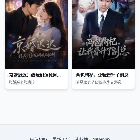
京婚迟迟：致我们鱼死网破的胜利
两包枸杞，让我晋升了副总
张姝婧＆张珈宁
董星辰＆芊亿＆孙兵＆逸枫
网站地图
最新更新
排行榜
Sitemap