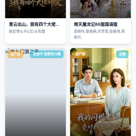
青云出山，我有四个大佬师父
倚天屠龙记86版国语版
姚宏博＆许幻幻＆阳蕾
梁朝伟,黎美娴,邓萃雯,邵美琪,郑
裕玲,
国产剧
连载中 连载到18集
国产剧
全集