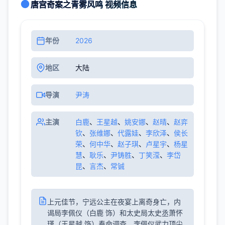
唐宫奇案之青雾风鸣 视频信息
年份
2026
地区
大陆
导演
尹涛
主演
白鹿
、
王星越
、
姚安娜
、
赵晴
、
赵弈
钦
、
张维娜
、
代露娃
、
李欣泽
、
侯长
荣
、
何中华
、
赵子琪
、
卢星宇
、
杨星
慧
、
耿乐
、
尹铸胜
、
丁笑滢
、
李岱
昆
、
言杰
、
常铖
上元佳节，宁远公主在夜宴上离奇身亡，内
谒局李佩仪（白鹿 饰）和太史局太史丞萧怀
瑾（王星越 饰）奉命调查。李佩仪武力顶尖