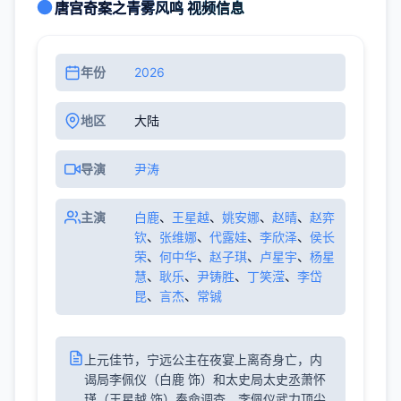
唐宫奇案之青雾风鸣 视频信息
年份
2026
地区
大陆
导演
尹涛
主演
白鹿
、
王星越
、
姚安娜
、
赵晴
、
赵弈
钦
、
张维娜
、
代露娃
、
李欣泽
、
侯长
荣
、
何中华
、
赵子琪
、
卢星宇
、
杨星
慧
、
耿乐
、
尹铸胜
、
丁笑滢
、
李岱
昆
、
言杰
、
常铖
上元佳节，宁远公主在夜宴上离奇身亡，内
谒局李佩仪（白鹿 饰）和太史局太史丞萧怀
瑾（王星越 饰）奉命调查。李佩仪武力顶尖