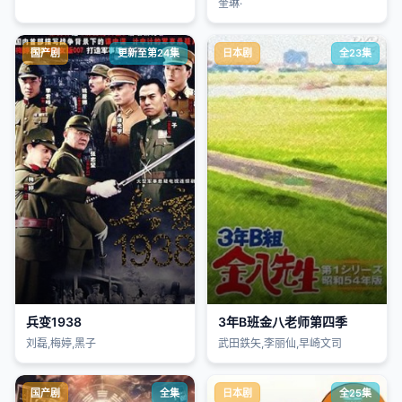
奎琳·
国产剧
更新至第24集
日本剧
全23集
兵变1938
3年B班金八老师第四季
刘磊,梅婷,黑子
武田鉄矢,李丽仙,早崎文司
国产剧
全集
日本剧
全25集