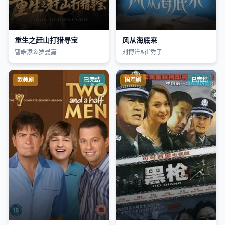
重生之赶山打猎寻宝
风从海底来
曹皓添＆罗曼嘉
刘博洋&崔秀子
欧美剧
已完结
国产剧
已完结