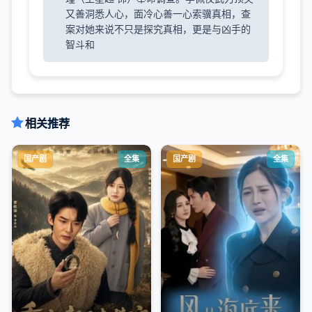
又善洞悉人心，面冷心善一心索骥真相，查
案对她来说不只是探究真相，更是与凶手的
智斗和
相关推荐
国产剧
全集
国产剧
全集