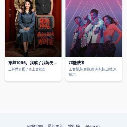
穿越1996，我成了我妈男闺蜜
超能使者
王秝乔＆杨了＆上官筠杰
王君馨,陈展鹏,唐诗咏,陈山聪,刘
佩玥
网站地图
最新更新
排行榜
Sitemap