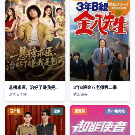
悬榜求医，治好了嫌我是乞丐
3年B班金八老师第二季
师彬＆李婷
武田铁矢
国产剧
全集
香港剧
第25集完结