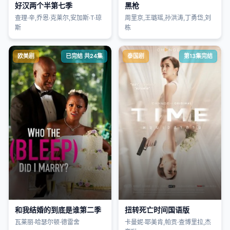
好汉两个半第七季
黑枪
查理·辛,乔恩·克莱尔,安加斯·T·琼
周里京,王璐瑶,孙洪涛,丁勇岱,刘
斯
栋
欧美剧
已完结 共24集
泰国剧
第13集完结
和我结婚的到底是谁第二季
扭转死亡时间国语版
瓦莱丽·哈瑟尔顿·德雷舍
卡曼妮·耶美肯,帕贡·查博里拉,杰