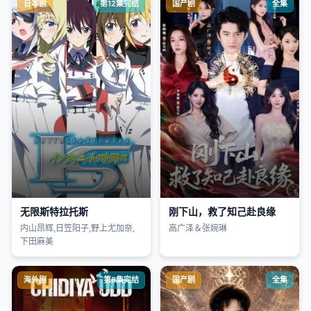
日本剧
第12集完结
国产剧
全集
无限斯特拉托斯
刚下山，救了知己赴良缘
内山昂辉,日笠阳子,野上尤加奈,
高广泽＆张婉琳
下田麻美
海外剧
第8集完结
国产剧
全集