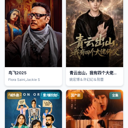
鸟飞2025
青云出山，我有四个大佬师父
Flora Saini,Jackie S
姚宏博＆许幻幻＆阳蕾
海外剧
第7集完结
国产剧
全集