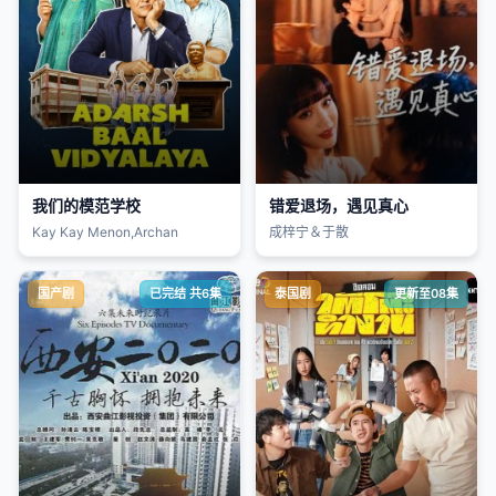
我们的模范学校
错爱退场，遇见真心
Kay Kay Menon,Archan
成梓宁＆于散
国产剧
已完结 共6集
泰国剧
更新至08集