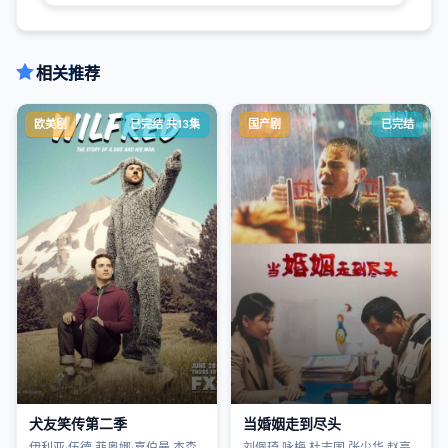
相关推荐
欧美剧
已完结 共13集
国产剧
已完结
犬友笑传第二季
当婚姻走到尽头
伊利亚·伍德,菲奥娜·嘉伯曼,杰森
刘佩琦,咏梅,杜志国,张少华,赵亮