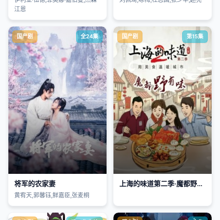
江恩
国产剧
全24集
国产剧
第15集
将军的农家妻
上海的味道第二季·魔都野有味
黄宥天,郭馨钰,鲜嘉臣,张麦桐