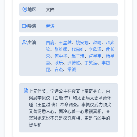
地区
大陆
导演
尹涛
主演
白鹿
、
王星越
、
姚安娜
、
赵晴
、
赵弈
钦
、
张维娜
、
代露娃
、
李欣泽
、
侯长
荣
、
何中华
、
赵子琪
、
卢星宇
、
杨星
慧
、
耿乐
、
尹铸胜
、
丁笑滢
、
李岱
昆
、
言杰
、
常铖
上元佳节，宁远公主在夜宴上离奇身亡，内
谒局李佩仪（白鹿 饰）和太史局太史丞萧怀
瑾（王星越 饰）奉命调查。李佩仪武力顶尖
又善洞悉人心，面冷心善一心索骥真相，查
案对她来说不只是探究真相，更是与凶手的
智斗和