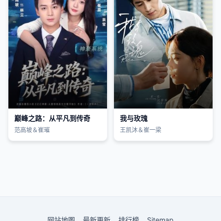
巅峰之路：从平凡到传奇
我与玫瑰
范高坡＆崔璀
王凯沐＆崔一梁
网站地图
最新更新
排行榜
Sitemap