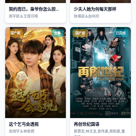
契约而已，枭爷你怎么控制不住了
少夫人她为何每天那样
周宇航＆王煜可晴
徐湘茹＆赵屿珩
国产剧
全集
国产剧
已完结
这个乞丐会透视
再创世纪国语
张闻宇＆林依燃
郭晋安,林文龙,袁伟豪,周柏豪,潘