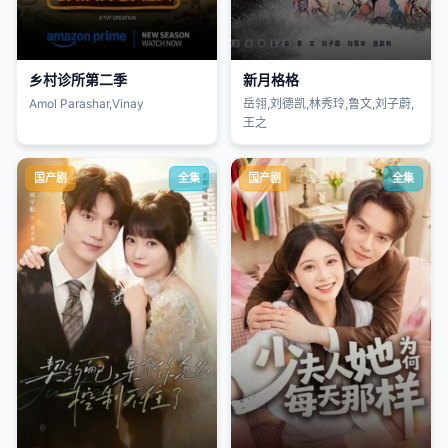
乡村诊所第二季
新月格格
Amol Parashar,Vinay
岳翎,刘德凯,林秀玲,鲁文,刘子蔚,
王之
国产剧
全集
国产剧
全集