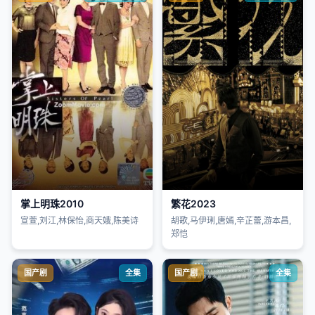
掌上明珠2010
繁花2023
宣萱,刘江,林保怡,商天娥,陈美诗
胡歌,马伊琍,唐嫣,辛芷蕾,游本昌,
郑恺
国产剧
全集
国产剧
全集