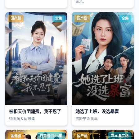
志文,
国产剧
全集
国产剧
全集
被扣天价团建费，我不忍了
她选了上班，没选暴富
杨雨萌＆闫思柔
贾舒宁＆黄卓
香港剧
已完结 共26集
国产剧
第30集完结