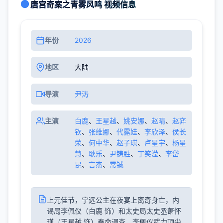
唐宫奇案之青雾风鸣 视频信息
年份
2026
地区
大陆
导演
尹涛
主演
白鹿
、
王星越
、
姚安娜
、
赵晴
、
赵弈
钦
、
张维娜
、
代露娃
、
李欣泽
、
侯长
荣
、
何中华
、
赵子琪
、
卢星宇
、
杨星
慧
、
耿乐
、
尹铸胜
、
丁笑滢
、
李岱
昆
、
言杰
、
常铖
上元佳节，宁远公主在夜宴上离奇身亡，内
谒局李佩仪（白鹿 饰）和太史局太史丞萧怀
瑾（王星越 饰）奉命调查。李佩仪武力顶尖