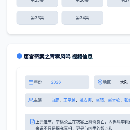
第25集
第26集
第2
第33集
第34集
唐宫奇案之青雾风鸣 视频信息
年份
2026
地区
大陆
主演
白鹿
、
王星越
、
姚安娜
、
赵晴
、
赵弈钦
、
张
上元佳节，宁远公主在夜宴上离奇身亡，内谒局李佩
来说不只是探究真相，更是与凶手的智斗和