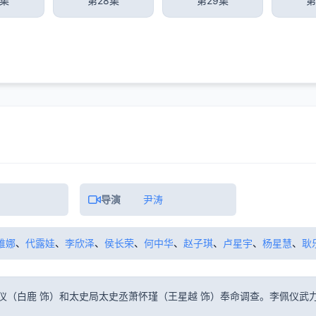
7集
第28集
第29集
第
导演
尹涛
维娜
、
代露娃
、
李欣泽
、
侯长荣
、
何中华
、
赵子琪
、
卢星宇
、
杨星慧
、
耿
仪（白鹿 饰）和太史局太史丞萧怀瑾（王星越 饰）奉命调查。李佩仪武