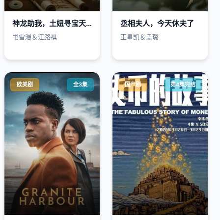
神龙助我，土妞寻宝天下
丞相夫人，今天休夫了
书雪漫＆江路祺
王星凯＆孟璐
欧美剧
全3集
国产剧
第4集完结