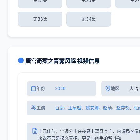
第25集
第26集
第2
第33集
第34集
唐宫奇案之青雾风鸣 视频信息
年份
2026
地区
大陆
主演
白鹿
、
王星越
、
姚安娜
、
赵晴
、
赵弈钦
、
张
上元佳节，宁远公主在夜宴上离奇身亡，内谒局李佩
来说不只是探究真相，更是与凶手的智斗和