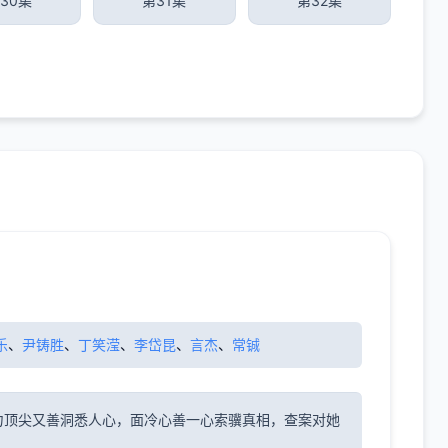
30集
第31集
第32集
乐
、
尹铸胜
、
丁笑滢
、
李岱昆
、
言杰
、
常铖
力顶尖又善洞悉人心，面冷心善一心索骥真相，查案对她