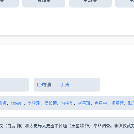
7集
第28集
第29集
第
导演
尹涛
维娜
、
代露娃
、
李欣泽
、
侯长荣
、
何中华
、
赵子琪
、
卢星宇
、
杨星慧
、
耿
仪（白鹿 饰）和太史局太史丞萧怀瑾（王星越 饰）奉命调查。李佩仪武