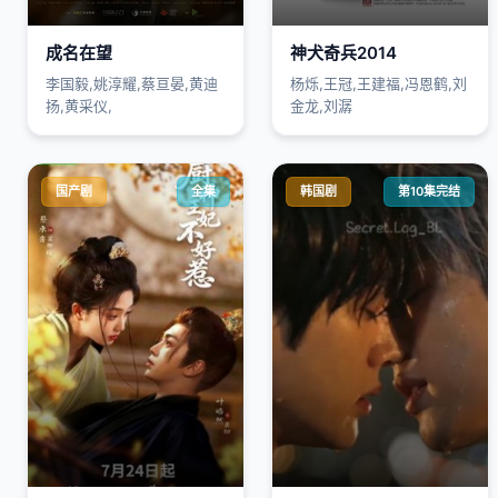
成名在望
神犬奇兵2014
李国毅,姚淳耀,蔡亘晏,黄迪
杨烁,王冠,王建福,冯恩鹤,刘
扬,黄采仪,
金龙,刘潺
国产剧
全集
韩国剧
第10集完结