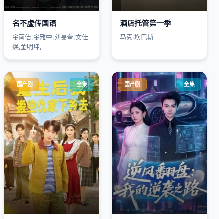
名不虚传国语
酒店托管第一季
金南佶,金雅中,刘旻奎,文佳
马克·坎巴斯
煐,金明坤,
国产剧
全集
国产剧
全集