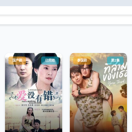
国产剧
已完结
泰国剧
第2集