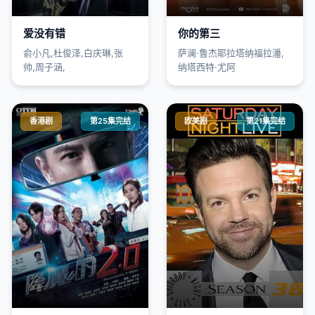
爱没有错
你的第三
俞小凡,杜俊泽,白庆琳,张
萨澜·鲁杰耶拉塔纳福拉潘,
帅,周子涵,
纳塔西特·尤阿
香港剧
第25集完结
欧美剧
第21集完结